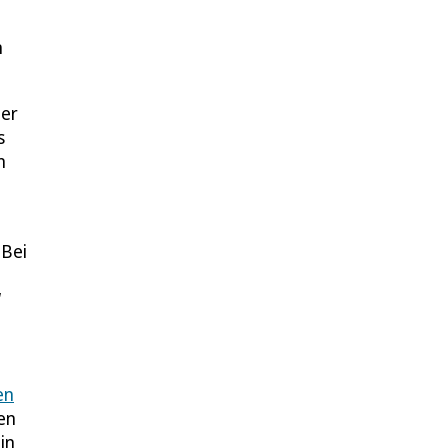
n
der
s
n
 Bei
“
en
en
in