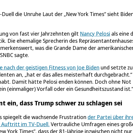
uell die Unruhe Laut der „New York Times“ sieht Bide
ng von fast vier Jahrzehnten gilt
Nancy Pelosi
als eine 
itik. Die ehemalige Sprecherin des Repräsentantenhause
bemerkenswert, was die Grande Dame der amerikanische
MSNBC sagte.
e nach der geistigen Fitness von Joe Biden
und setzte zu
denten an, „hat er das alles meisterhaft durchgebracht.“
ehabt. Damit hätte Pelosi enden können. Doch ohne Not
 ein (einmaliger) Vorfall oder ein Gesundheitszustand ist.
t ein, dass Trump schwer zu schlagen sei
 spiegelt die wachsende Frustration
der Partei über ihr
uftritt im TV-Duell.
Vertrauliche Umfragen eines groß
 York Times“, dass der 81-Jährige inzwischen nicht nur 