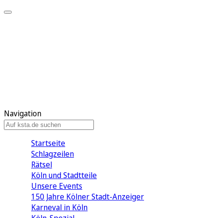
Mein KStA
Meine Artikel
Meine Region
Meine Newsletter
Mein KStA PLUS
Mein E-Paper
Navigation
Startseite
Schlagzeilen
Rätsel
Köln und Stadtteile
Unsere Events
150 Jahre Kölner Stadt-Anzeiger
Karneval in Köln