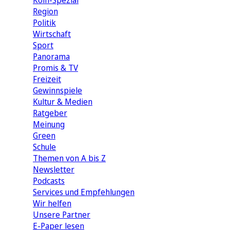
Köln-Spezial
Region
Politik
Wirtschaft
Sport
Panorama
Promis & TV
Freizeit
Gewinnspiele
Kultur & Medien
Ratgeber
Meinung
Green
Schule
Themen von A bis Z
Newsletter
Podcasts
Services und Empfehlungen
Wir helfen
Unsere Partner
E-Paper lesen