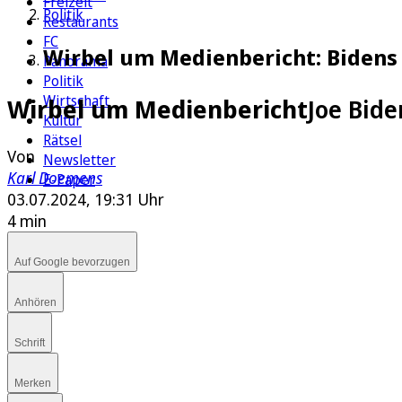
Freizeit
Politik
Restaurants
FC
Wirbel um Medienbericht: Bidens 
Panorama
Politik
Wirtschaft
Wirbel um Medienbericht
Joe Bid
Kultur
Rätsel
Von
Newsletter
Karl Doemens
E-Paper
03.07.2024, 19:31 Uhr
4 min
Auf Google bevorzugen
Anhören
Schrift
Merken