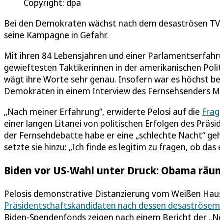
Copyright: dpa
Bei den Demokraten wächst nach dem desaströsen TV-D
seine Kampagne in Gefahr.
Mit ihren 84 Lebensjahren und einer Parlamentserfahru
gewieftesten Taktikerinnen in der amerikanischen Pol
wägt ihre Worte sehr genau. Insofern war es höchst 
Demokraten in einem Interview des Fernsehsenders 
„Nach meiner Erfahrung“, erwiderte Pelosi auf die
Frag
einer langen Litanei von politischen Erfolgen des Präsi
der Fernsehdebatte habe er eine „schlechte Nacht“ g
setzte sie hinzu: „Ich finde es legitim zu fragen, ob das
Biden vor US-Wahl unter Druck: Obama räum
Pelosis demonstrative Distanzierung vom Weißen Haus
Präsidentschaftskandidaten nach dessen desaströsem A
Biden-Spendenfonds zeigen nach einem Bericht der „New