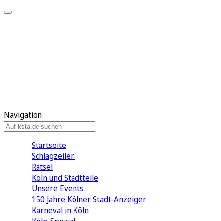
Mein KStA
Meine Artikel
Meine Region
Meine Newsletter
Mein KStA PLUS
Mein E-Paper
Navigation
Startseite
Schlagzeilen
Rätsel
Köln und Stadtteile
Unsere Events
150 Jahre Kölner Stadt-Anzeiger
Karneval in Köln