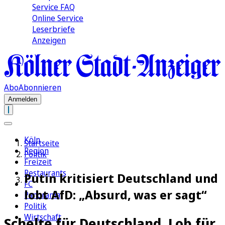
Service FAQ
Online Service
Leserbriefe
Anzeigen
Abo
Abonnieren
Anmelden
Köln
Startseite
Region
Politik
Freizeit
Restaurants
Putin kritisiert Deutschland und
FC
lobt AfD: „Absurd, was er sagt“
Panorama
Politik
Wirtschaft
Schelte für Deutschland, Lob für