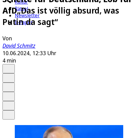
Kultur
AfD
„Das ist völlig absurd, was
Rätsel
Newsletter
Putin da sagt“
E-Paper
Von
David Schmitz
10.06.2024, 12:33 Uhr
4 min
Auf Google bevorzugen
Anhören
Schrift
Merken
Drucken
Teilen