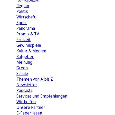
Köln-Spezial
Region
Politik
Wirtschaft
Sport
Panorama
Promis & TV
Freizeit
Gewinnspiele
Kultur & Medien
Ratgeber
Meinung
Green
Schule
Themen von A bis Z
Newsletter
Podcasts
Services und Empfehlungen
Wir helfen
Unsere Partner
E-Paper lesen