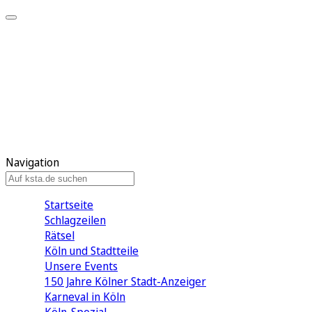
Mein KStA
Meine Artikel
Meine Region
Meine Newsletter
Mein KStA PLUS
Mein E-Paper
Navigation
Startseite
Schlagzeilen
Rätsel
Köln und Stadtteile
Unsere Events
150 Jahre Kölner Stadt-Anzeiger
Karneval in Köln