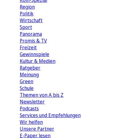
Köln-Spezial
Region
Politik
Wirtschaft
Sport
Panorama
Promis & TV
Freizeit
Gewinnspiele
Kultur & Medien
Ratgeber
Meinung
Green
Schule
Themen von A bis Z
Newsletter
Podcasts
Services und Empfehlungen
Wir helfen
Unsere Partner
E-Paper lesen