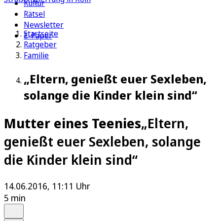
Kultur
Rätsel
Newsletter
Startseite
E-Paper
Ratgeber
Familie
„Eltern, genießt euer Sexleben,
solange die Kinder klein sind“
Mutter eines Teenies
„Eltern,
genießt euer Sexleben, solange
die Kinder klein sind“
14.06.2016, 11:11 Uhr
5 min
Auf Google bevorzugen