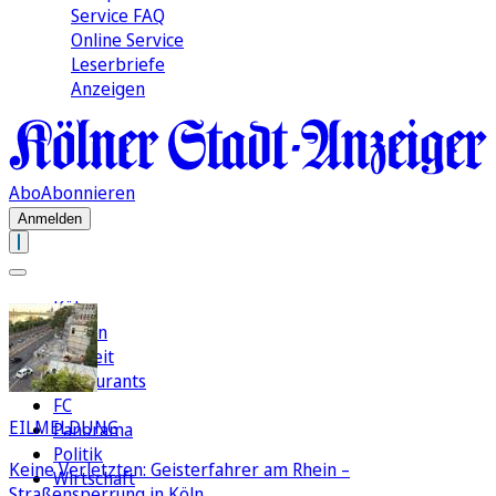
Service FAQ
Online Service
Leserbriefe
Anzeigen
Abo
Abonnieren
Anmelden
Köln
Region
Freizeit
Restaurants
FC
EILMELDUNG
Panorama
Politik
Keine Verletzten: Geisterfahrer am Rhein –
Wirtschaft
Straßensperrung in Köln