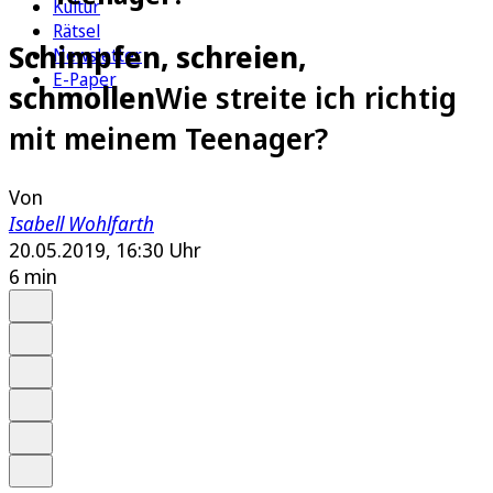
Kultur
Rätsel
Schimpfen, schreien,
Newsletter
E-Paper
schmollen
Wie streite ich richtig
mit meinem Teenager?
Von
Isabell Wohlfarth
20.05.2019, 16:30 Uhr
6 min
Auf Google bevorzugen
Anhören
Schrift
Merken
Drucken
Teilen