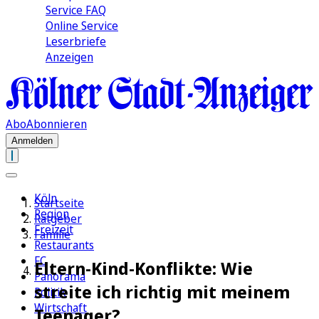
Service FAQ
Online Service
Leserbriefe
Anzeigen
Abo
Abonnieren
Anmelden
Köln
Startseite
Region
Ratgeber
Freizeit
Familie
Restaurants
FC
Eltern-Kind-Konflikte: Wie
Panorama
streite ich richtig mit meinem
Politik
Wirtschaft
Teenager?