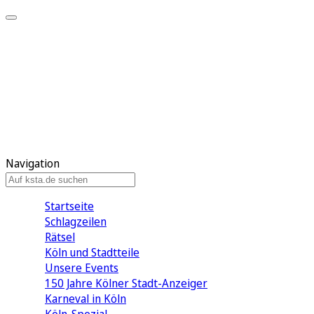
Mein KStA
Meine Artikel
Meine Region
Meine Newsletter
Mein KStA PLUS
Mein E-Paper
Navigation
Startseite
Schlagzeilen
Rätsel
Köln und Stadtteile
Unsere Events
150 Jahre Kölner Stadt-Anzeiger
Karneval in Köln