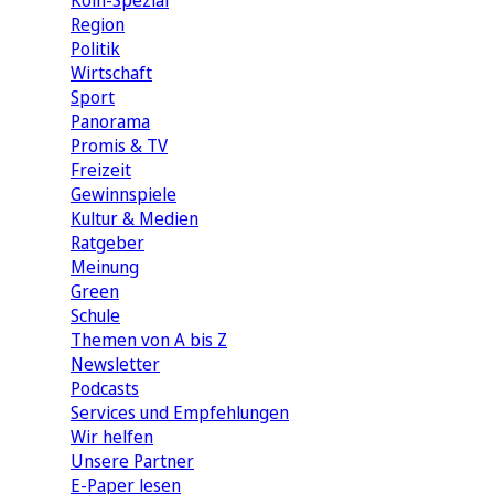
Köln-Spezial
Region
Politik
Wirtschaft
Sport
Panorama
Promis & TV
Freizeit
Gewinnspiele
Kultur & Medien
Ratgeber
Meinung
Green
Schule
Themen von A bis Z
Newsletter
Podcasts
Services und Empfehlungen
Wir helfen
Unsere Partner
E-Paper lesen