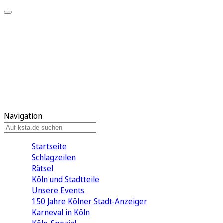
Mein KStA
Meine Artikel
Meine Region
Meine Newsletter
Mein KStA PLUS
Mein E-Paper
Navigation
Startseite
Schlagzeilen
Rätsel
Köln und Stadtteile
Unsere Events
150 Jahre Kölner Stadt-Anzeiger
Karneval in Köln