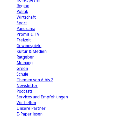
Köln-Spezial
Region
Politik
Wirtschaft
Sport
Panorama
Promis & TV
Freizeit
Gewinnspiele
Kultur & Medien
Ratgeber
Meinung
Green
Schule
Themen von A bis Z
Newsletter
Podcasts
Services und Empfehlungen
Wir helfen
Unsere Partner
E-Paper lesen