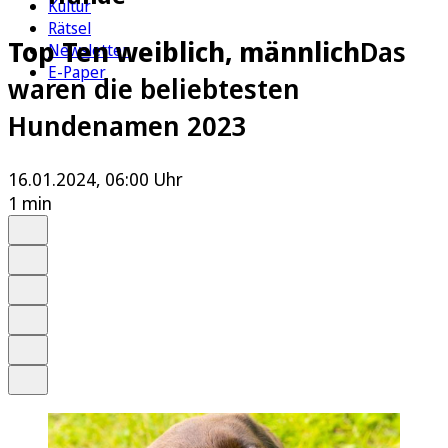
Kultur
Rätsel
Top Ten weiblich, männlich
Das
Newsletter
E-Paper
waren die beliebtesten
Hundenamen 2023
16.01.2024, 06:00 Uhr
1 min
Auf Google bevorzugen
Anhören
Schrift
Merken
Drucken
Teilen