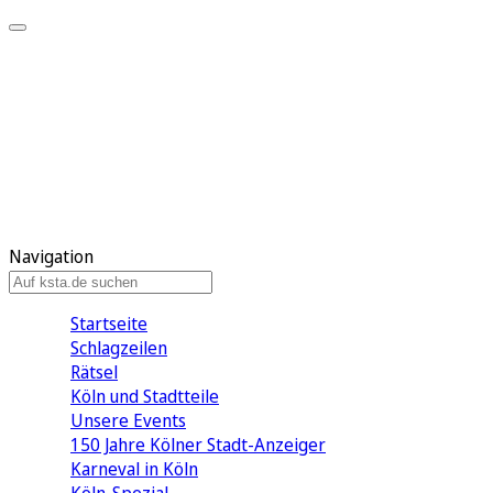
Mein KStA
Meine Artikel
Meine Region
Meine Newsletter
Mein KStA PLUS
Mein E-Paper
Navigation
Startseite
Schlagzeilen
Rätsel
Köln und Stadtteile
Unsere Events
150 Jahre Kölner Stadt-Anzeiger
Karneval in Köln