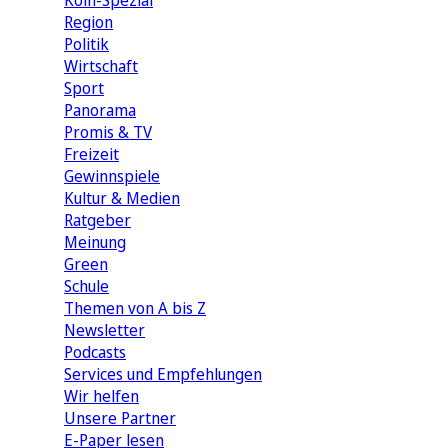
Köln-Spezial
Region
Politik
Wirtschaft
Sport
Panorama
Promis & TV
Freizeit
Gewinnspiele
Kultur & Medien
Ratgeber
Meinung
Green
Schule
Themen von A bis Z
Newsletter
Podcasts
Services und Empfehlungen
Wir helfen
Unsere Partner
E-Paper lesen