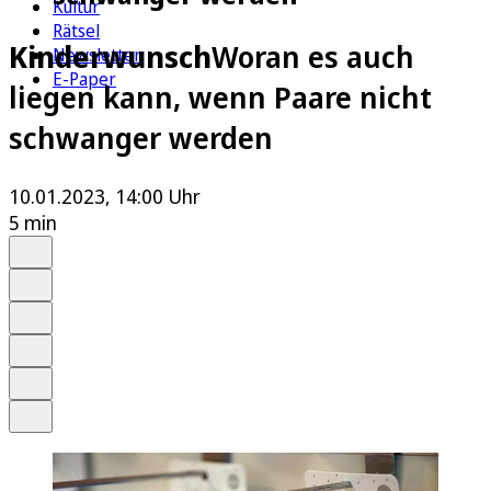
Kultur
Rätsel
Kinderwunsch
Woran es auch
Newsletter
E-Paper
liegen kann, wenn Paare nicht
schwanger werden
10.01.2023, 14:00 Uhr
5 min
Auf Google bevorzugen
Anhören
Schrift
Merken
Drucken
Teilen