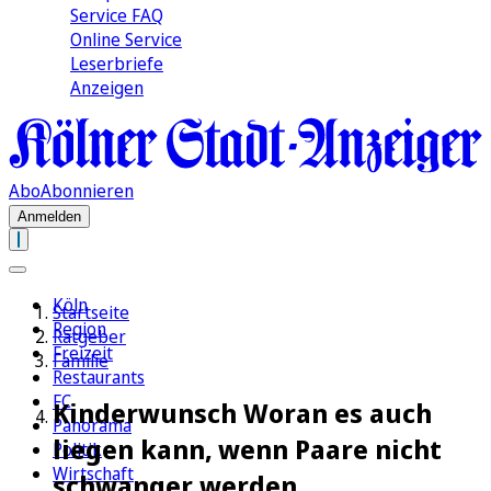
Service FAQ
Online Service
Leserbriefe
Anzeigen
Abo
Abonnieren
Anmelden
Köln
Startseite
Region
Ratgeber
Freizeit
Familie
Restaurants
FC
Kinderwunsch Woran es auch
Panorama
liegen kann, wenn Paare nicht
Politik
Wirtschaft
schwanger werden