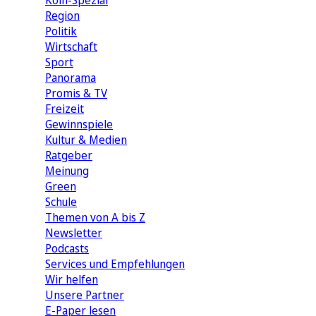
Köln-Spezial
Region
Politik
Wirtschaft
Sport
Panorama
Promis & TV
Freizeit
Gewinnspiele
Kultur & Medien
Ratgeber
Meinung
Green
Schule
Themen von A bis Z
Newsletter
Podcasts
Services und Empfehlungen
Wir helfen
Unsere Partner
E-Paper lesen