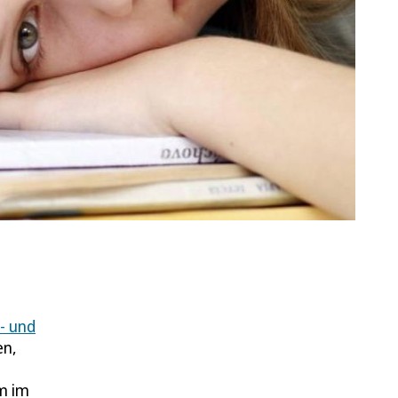
- und
en,
em im