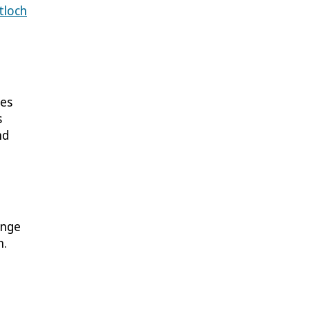
tloch
 es
s
nd
ange
n.