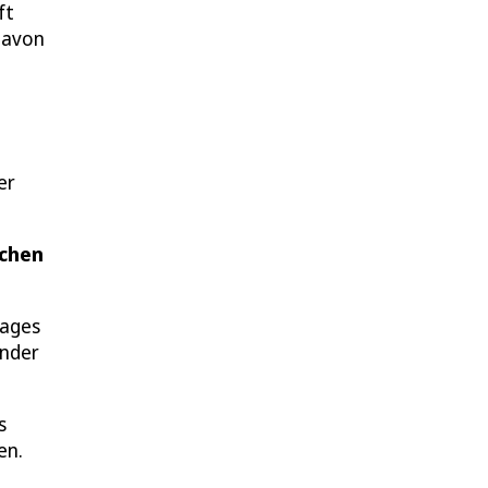
ft
 davon
er
achen
Tages
inder
s
en.