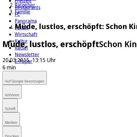
Freizeit
Ratgeber
Restaurants
Familie
FC
Panorama
Müde, lustlos, erschöpft: Schon 
Politik
Wirtschaft
Kultur
Müde, lustlos, erschöpft
Schon Kin
Rätsel
Newsletter
20.03.2015, 13:15 Uhr
E-Paper
6 min
Auf Google bevorzugen
Anhören
Schrift
Merken
Drucken