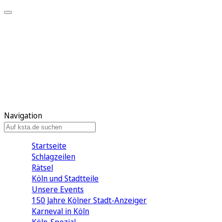
Mein KStA
Meine Artikel
Meine Region
Meine Newsletter
Mein KStA PLUS
Mein E-Paper
Navigation
Startseite
Schlagzeilen
Rätsel
Köln und Stadtteile
Unsere Events
150 Jahre Kölner Stadt-Anzeiger
Karneval in Köln