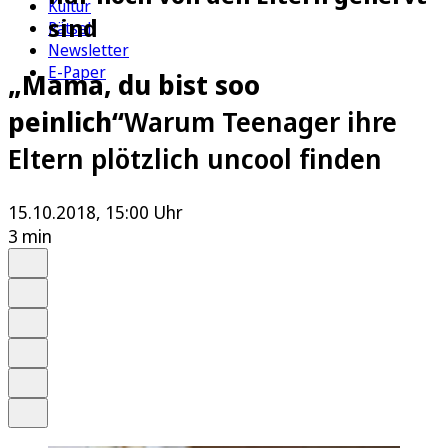
Kultur
sind
Rätsel
Newsletter
E-Paper
„Mama, du bist soo
peinlich“
Warum Teenager ihre
Eltern plötzlich uncool finden
15.10.2018, 15:00 Uhr
3 min
Auf Google bevorzugen
Anhören
Schrift
Merken
Drucken
Teilen