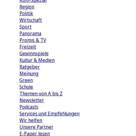
Köln-Spezial
Region
Politik
Wirtschaft
Sport
Panorama
Promis & TV
Freizeit
Gewinnspiele
Kultur & Medien
Ratgeber
Meinung
Green
Schule
Themen von A bis Z
Newsletter
Podcasts
Services und Empfehlungen
Wir helfen
Unsere Partner
E-Paper lesen