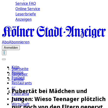
Service FAQ
Online Service
Leserbriefe
Anzeigen
Abo
Abonnieren
Anmelden
Köln
Startseite
Region
Ratgeber
Freizeit
Familie
Restaurants
FC
Pubertät bei Mädchen und
Panorama
Jungen: Wieso Teenager plötzlich
Politik
Wirtschaft
nur noch von den Eltern genervt