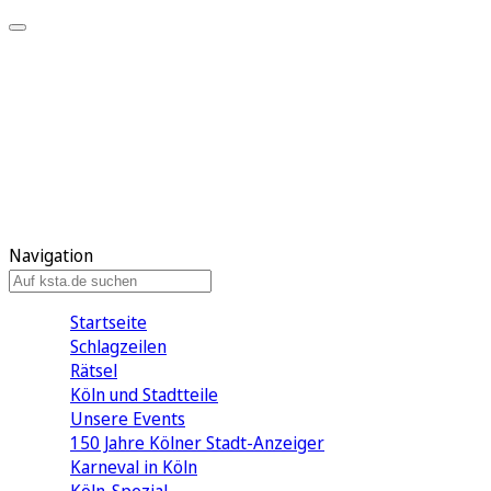
Mein KStA
Meine Artikel
Meine Region
Meine Newsletter
Mein KStA PLUS
Mein E-Paper
Navigation
Startseite
Schlagzeilen
Rätsel
Köln und Stadtteile
Unsere Events
150 Jahre Kölner Stadt-Anzeiger
Karneval in Köln