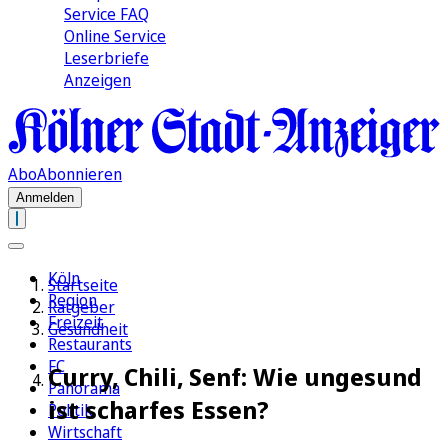
Service FAQ
Online Service
Leserbriefe
Anzeigen
Abo
Abonnieren
Anmelden
Köln
Startseite
Region
Ratgeber
Freizeit
Gesundheit
Restaurants
FC
Curry, Chili, Senf: Wie ungesund
Panorama
ist scharfes Essen?
Politik
Wirtschaft