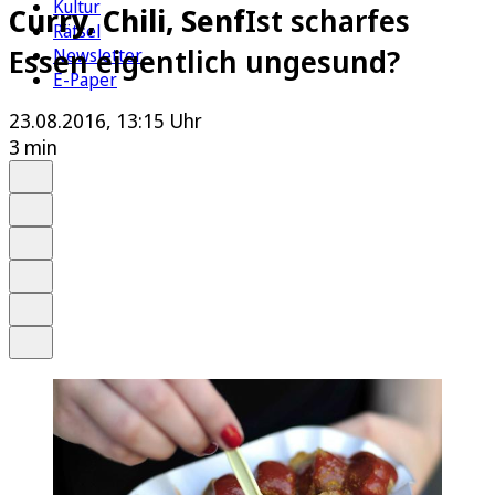
Kultur
Curry, Chili, Senf
Ist scharfes
Rätsel
Essen eigentlich ungesund?
Newsletter
E-Paper
23.08.2016, 13:15 Uhr
3 min
Auf Google bevorzugen
Anhören
Schrift
Merken
Drucken
Teilen