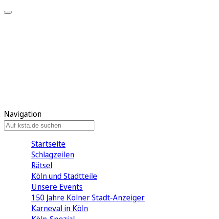
Mein KStA
Meine Artikel
Meine Region
Meine Newsletter
Mein KStA PLUS
Mein E-Paper
Navigation
Startseite
Schlagzeilen
Rätsel
Köln und Stadtteile
Unsere Events
150 Jahre Kölner Stadt-Anzeiger
Karneval in Köln