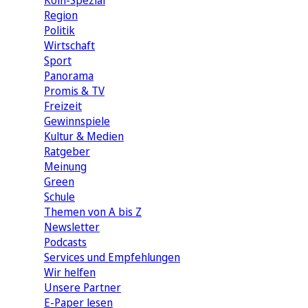
Köln-Spezial
Region
Politik
Wirtschaft
Sport
Panorama
Promis & TV
Freizeit
Gewinnspiele
Kultur & Medien
Ratgeber
Meinung
Green
Schule
Themen von A bis Z
Newsletter
Podcasts
Services und Empfehlungen
Wir helfen
Unsere Partner
E-Paper lesen