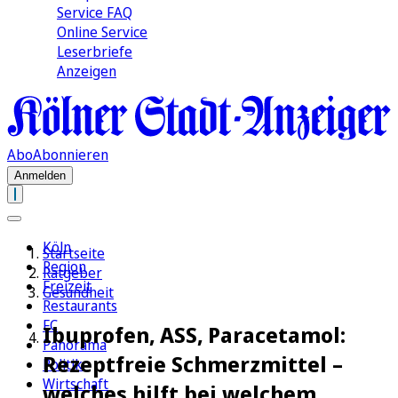
Service FAQ
Online Service
Leserbriefe
Anzeigen
Abo
Abonnieren
Anmelden
Köln
Startseite
Region
Ratgeber
Freizeit
Gesundheit
Restaurants
FC
Ibuprofen, ASS, Paracetamol:
Panorama
Rezeptfreie Schmerzmittel –
Politik
Wirtschaft
welches hilft bei welchem