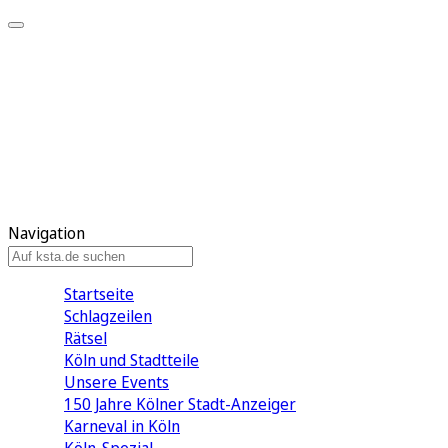
Mein KStA
Meine Artikel
Meine Region
Meine Newsletter
Mein KStA PLUS
Mein E-Paper
Navigation
Startseite
Schlagzeilen
Rätsel
Köln und Stadtteile
Unsere Events
150 Jahre Kölner Stadt-Anzeiger
Karneval in Köln