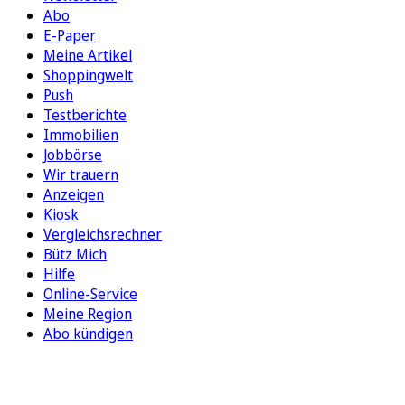
Abo
E-Paper
Meine Artikel
Shoppingwelt
Push
Testberichte
Immobilien
Jobbörse
Wir trauern
Anzeigen
Kiosk
Vergleichsrechner
Bütz Mich
Hilfe
Online-Service
Meine Region
Abo kündigen
FOLGEN SIE UNS
ENTDECKEN SIE UNSERE APP