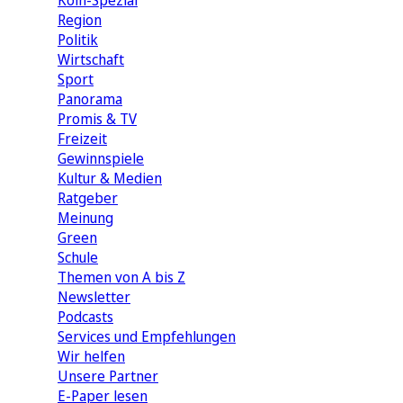
Köln-Spezial
Region
Politik
Wirtschaft
Sport
Panorama
Promis & TV
Freizeit
Gewinnspiele
Kultur & Medien
Ratgeber
Meinung
Green
Schule
Themen von A bis Z
Newsletter
Podcasts
Services und Empfehlungen
Wir helfen
Unsere Partner
E-Paper lesen