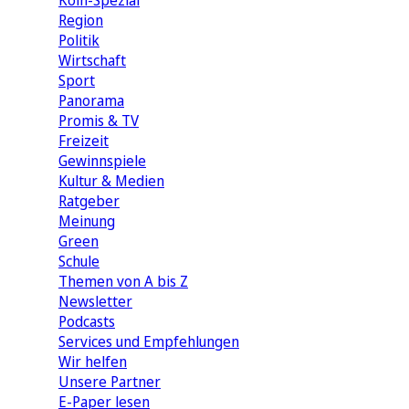
Köln-Spezial
Region
Politik
Wirtschaft
Sport
Panorama
Promis & TV
Freizeit
Gewinnspiele
Kultur & Medien
Ratgeber
Meinung
Green
Schule
Themen von A bis Z
Newsletter
Podcasts
Services und Empfehlungen
Wir helfen
Unsere Partner
E-Paper lesen