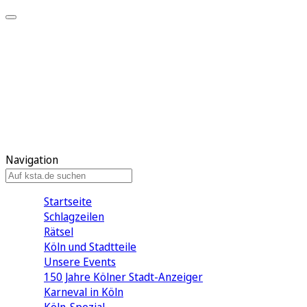
Mein KStA
Meine Artikel
Meine Region
Meine Newsletter
Mein KStA PLUS
Mein E-Paper
Navigation
Startseite
Schlagzeilen
Rätsel
Köln und Stadtteile
Unsere Events
150 Jahre Kölner Stadt-Anzeiger
Karneval in Köln