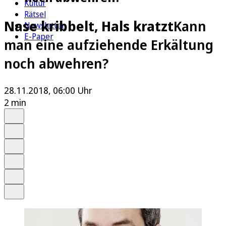
Kultur
Rätsel
Nase kribbelt, Hals kratzt
Kann
Newsletter
E-Paper
man eine aufziehende Erkältung
noch abwehren?
28.11.2018, 06:00 Uhr
2 min
Auf Google bevorzugen
Anhören
Schrift
Merken
Drucken
Teilen