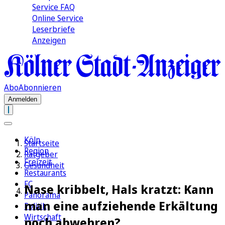
Service FAQ
Online Service
Leserbriefe
Anzeigen
Abo
Abonnieren
Anmelden
Köln
Startseite
Region
Ratgeber
Freizeit
Gesundheit
Restaurants
FC
Nase kribbelt, Hals kratzt: Kann
Panorama
man eine aufziehende Erkältung
Politik
Wirtschaft
noch abwehren?