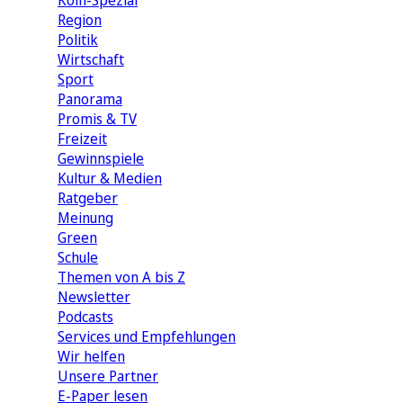
Köln-Spezial
Region
Politik
Wirtschaft
Sport
Panorama
Promis & TV
Freizeit
Gewinnspiele
Kultur & Medien
Ratgeber
Meinung
Green
Schule
Themen von A bis Z
Newsletter
Podcasts
Services und Empfehlungen
Wir helfen
Unsere Partner
E-Paper lesen