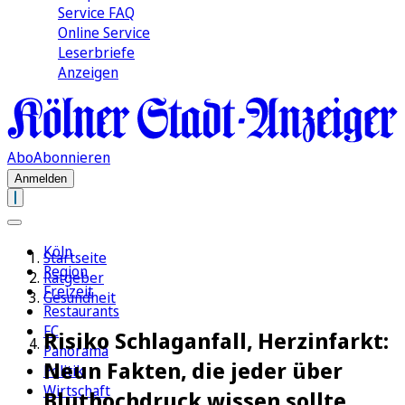
Service FAQ
Online Service
Leserbriefe
Anzeigen
Abo
Abonnieren
Anmelden
Köln
Startseite
Region
Ratgeber
Freizeit
Gesundheit
Restaurants
FC
Risiko Schlaganfall, Herzinfarkt:
Panorama
Neun Fakten, die jeder über
Politik
Wirtschaft
Bluthochdruck wissen sollte