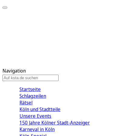
Mein KStA
Meine Artikel
Meine Region
Meine Newsletter
Mein KStA PLUS
Mein E-Paper
Navigation
Startseite
Schlagzeilen
Rätsel
Köln und Stadtteile
Unsere Events
150 Jahre Kölner Stadt-Anzeiger
Karneval in Köln