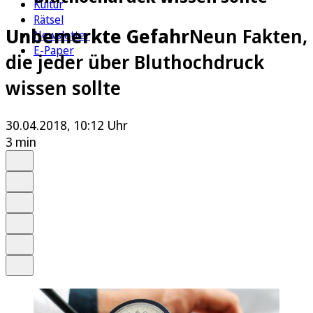
Kultur
Rätsel
Unbemerkte Gefahr
Neun Fakten,
Newsletter
E-Paper
die jeder über Bluthochdruck
wissen sollte
30.04.2018, 10:12 Uhr
3 min
Auf Google bevorzugen
Anhören
Schrift
Merken
Drucken
Teilen