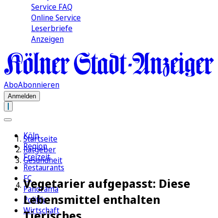
Service FAQ
Online Service
Leserbriefe
Anzeigen
Abo
Abonnieren
Anmelden
Köln
Startseite
Region
Ratgeber
Freizeit
Gesundheit
Restaurants
FC
Vegetarier aufgepasst: Diese
Panorama
Lebensmittel enthalten
Politik
Wirtschaft
Tierisches