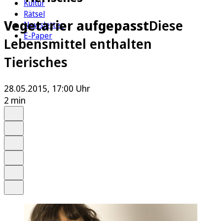
Kultur
Rätsel
Vegetarier aufgepasst
Diese
Newsletter
E-Paper
Lebensmittel enthalten
Tierisches
28.05.2015, 17:00 Uhr
2 min
Auf Google bevorzugen
Anhören
Schrift
Merken
Drucken
Teilen