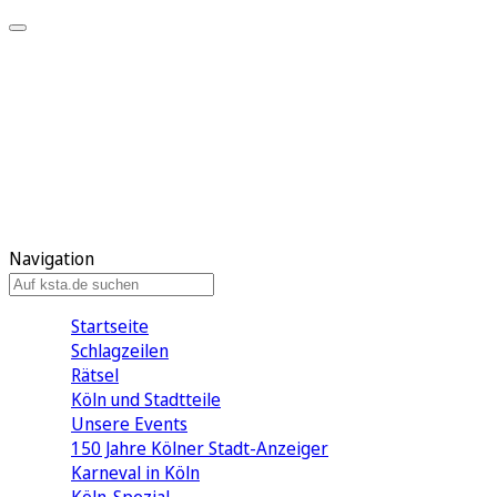
Mein KStA
Meine Artikel
Meine Region
Meine Newsletter
Mein KStA PLUS
Mein E-Paper
Navigation
Startseite
Schlagzeilen
Rätsel
Köln und Stadtteile
Unsere Events
150 Jahre Kölner Stadt-Anzeiger
Karneval in Köln