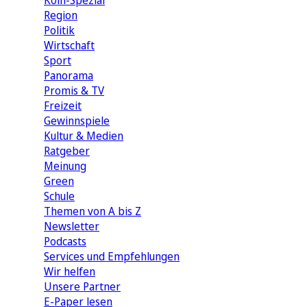
Köln-Spezial
Region
Politik
Wirtschaft
Sport
Panorama
Promis & TV
Freizeit
Gewinnspiele
Kultur & Medien
Ratgeber
Meinung
Green
Schule
Themen von A bis Z
Newsletter
Podcasts
Services und Empfehlungen
Wir helfen
Unsere Partner
E-Paper lesen