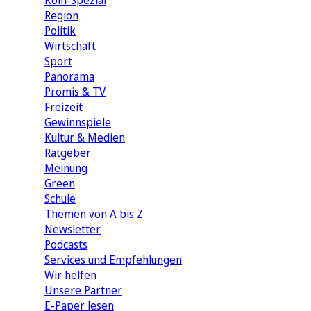
Köln-Spezial
Region
Politik
Wirtschaft
Sport
Panorama
Promis & TV
Freizeit
Gewinnspiele
Kultur & Medien
Ratgeber
Meinung
Green
Schule
Themen von A bis Z
Newsletter
Podcasts
Services und Empfehlungen
Wir helfen
Unsere Partner
E-Paper lesen