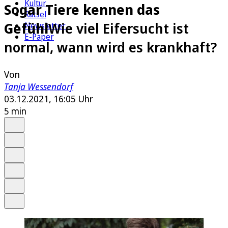
Kultur
Sogar Tiere kennen das
Rätsel
Gefühl
Wie viel Eifersucht ist
Newsletter
E-Paper
normal, wann wird es krankhaft?
Von
Tanja Wessendorf
03.12.2021, 16:05 Uhr
5 min
Auf Google bevorzugen
Anhören
Schrift
Merken
Drucken
Teilen