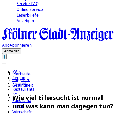
Service FAQ
Online Service
Leserbriefe
Anzeigen
Abo
Abonnieren
Anmelden
Köln
Startseite
Region
Ratgeber
Freizeit
Gesundheit
Restaurants
FC
Wie viel Eifersucht ist normal
Panorama
und was kann man dagegen tun?
Politik
Wirtschaft