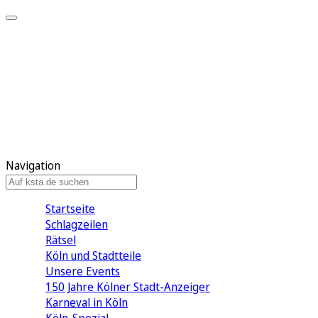
Mein KStA
Meine Artikel
Meine Region
Meine Newsletter
Mein KStA PLUS
Mein E-Paper
Navigation
Startseite
Schlagzeilen
Rätsel
Köln und Stadtteile
Unsere Events
150 Jahre Kölner Stadt-Anzeiger
Karneval in Köln