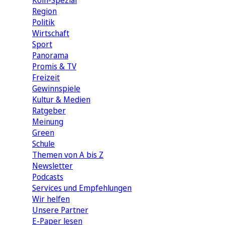
Köln-Spezial
Region
Politik
Wirtschaft
Sport
Panorama
Promis & TV
Freizeit
Gewinnspiele
Kultur & Medien
Ratgeber
Meinung
Green
Schule
Themen von A bis Z
Newsletter
Podcasts
Services und Empfehlungen
Wir helfen
Unsere Partner
E-Paper lesen