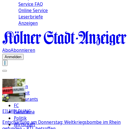
Service FAQ
Online Service
Leserbriefe
Anzeigen
Abo
Abonnieren
Anmelden
Köln
Region
Freizeit
Restaurants
FC
EILMELDUNG
Panorama
Politik
Entschärfung am Donnerstag: Weltkriegsbombe im Rhein
Wirtschaft
gefunden – RTL betroffen