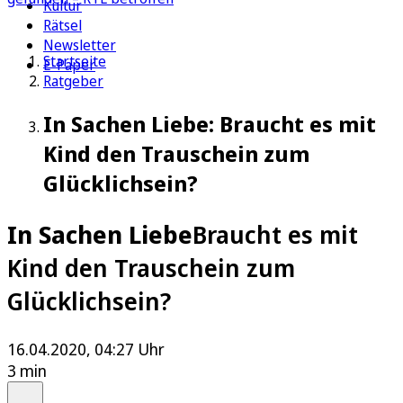
Kultur
Rätsel
Newsletter
Startseite
E-Paper
Ratgeber
In Sachen Liebe: Braucht es mit
Kind den Trauschein zum
Glücklichsein?
In Sachen Liebe
Braucht es mit
Kind den Trauschein zum
Glücklichsein?
16.04.2020, 04:27 Uhr
3 min
Auf Google bevorzugen