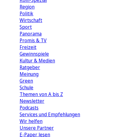
Köln-Spezial
Region
Politik
Wirtschaft
Sport
Panorama
Promis & TV
Freizeit
Gewinnspiele
Kultur & Medien
Ratgeber
Meinung
Green
Schule
Themen von A bis Z
Newsletter
Podcasts
Services und Empfehlungen
Wir helfen
Unsere Partner
E-Paper lesen