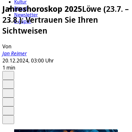
Kultur
Jahreshoroskop 2025
Löwe (23.7. –
Rätsel
Newsletter
23.8.): Vertrauen Sie Ihren
E-Paper
Sichtweisen
Von
Jan Reimer
20.12.2024, 03:00 Uhr
1 min
Auf Google bevorzugen
Anhören
Schrift
Merken
Drucken
Teilen