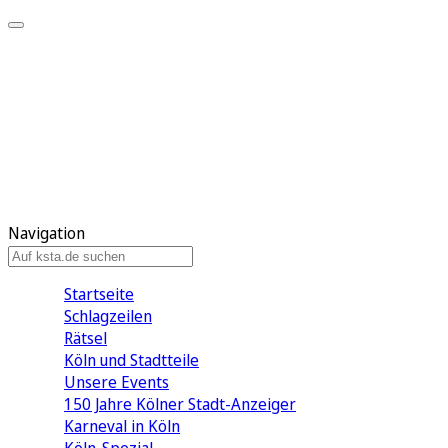
Mein KStA
Meine Artikel
Meine Region
Meine Newsletter
Mein KStA PLUS
Mein E-Paper
Navigation
Startseite
Schlagzeilen
Rätsel
Köln und Stadtteile
Unsere Events
150 Jahre Kölner Stadt-Anzeiger
Karneval in Köln