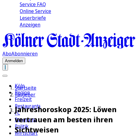
Service FAQ
Online Service
Leserbriefe
Anzeigen
Abo
Abonnieren
Anmelden
Köln
Startseite
Region
Ratgeber
Freizeit
Restaurants
Jahreshoroskop 2025: Löwen
FC
vertrauen am besten ihren
Panorama
Politik
Sichtweisen
Wirtschaft