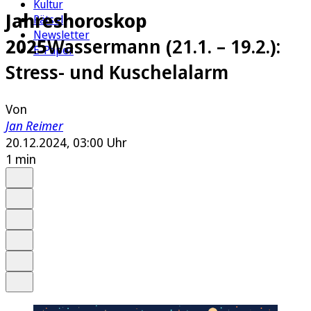
Kultur
Jahreshoroskop
Rätsel
Newsletter
2025
Wassermann (21.1. – 19.2.):
E-Paper
Stress- und Kuschelalarm
Von
Jan Reimer
20.12.2024, 03:00 Uhr
1 min
Auf Google bevorzugen
Anhören
Schrift
Merken
Drucken
Teilen