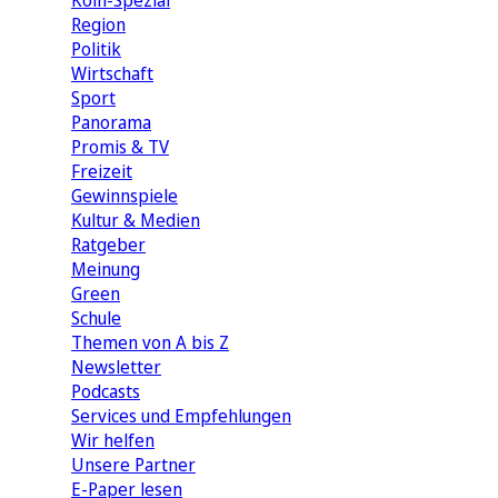
Köln-Spezial
Region
Politik
Wirtschaft
Sport
Panorama
Promis & TV
Freizeit
Gewinnspiele
Kultur & Medien
Ratgeber
Meinung
Green
Schule
Themen von A bis Z
Newsletter
Podcasts
Services und Empfehlungen
Wir helfen
Unsere Partner
E-Paper lesen