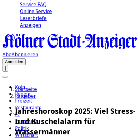
Service FAQ
Online Service
Leserbriefe
Anzeigen
Abo
Abonnieren
Anmelden
Köln
Startseite
Region
Ratgeber
Freizeit
Restaurants
Jahreshoroskop 2025: Viel Stress-
FC
und Kuschelalarm für
Panorama
Politik
Wassermänner
Wirtschaft