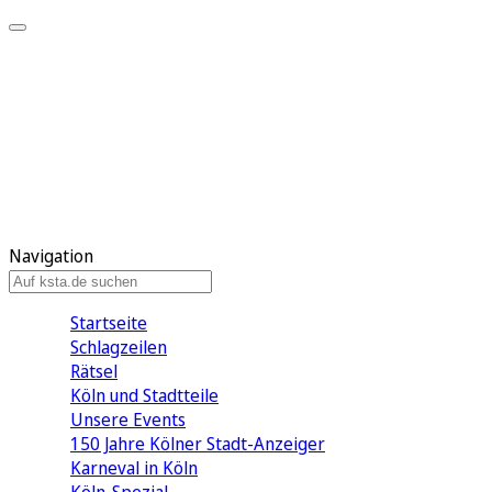
Mein KStA
Meine Artikel
Meine Region
Meine Newsletter
Mein KStA PLUS
Mein E-Paper
Navigation
Startseite
Schlagzeilen
Rätsel
Köln und Stadtteile
Unsere Events
150 Jahre Kölner Stadt-Anzeiger
Karneval in Köln