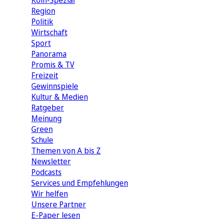
Köln-Spezial
Region
Politik
Wirtschaft
Sport
Panorama
Promis & TV
Freizeit
Gewinnspiele
Kultur & Medien
Ratgeber
Meinung
Green
Schule
Themen von A bis Z
Newsletter
Podcasts
Services und Empfehlungen
Wir helfen
Unsere Partner
E-Paper lesen