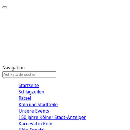
Mein KStA
Meine Artikel
Meine Region
Meine Newsletter
Mein KStA PLUS
Mein E-Paper
Navigation
Startseite
Schlagzeilen
Rätsel
Köln und Stadtteile
Unsere Events
150 Jahre Kölner Stadt-Anzeiger
Karneval in Köln