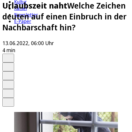
Kultur
Urlaubszeit naht
Welche Zeichen
Rätsel
deuten auf einen Einbruch in der
Newsletter
E-Paper
Nachbarschaft hin?
13.06.2022, 06:00 Uhr
4 min
Auf Google bevorzugen
Anhören
Schrift
Merken
Drucken
Teilen