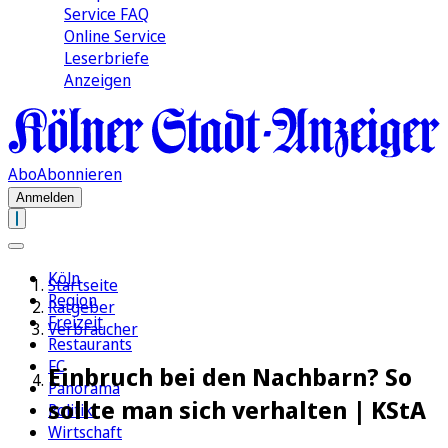
Service FAQ
Online Service
Leserbriefe
Anzeigen
Abo
Abonnieren
Anmelden
Köln
Startseite
Region
Ratgeber
Freizeit
Verbraucher
Restaurants
FC
Einbruch bei den Nachbarn? So
Panorama
sollte man sich verhalten | KStA
Politik
Wirtschaft