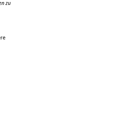
en zu
ere