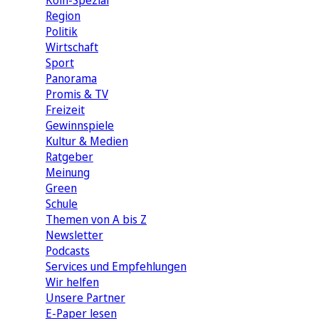
Köln-Spezial
Region
Politik
Wirtschaft
Sport
Panorama
Promis & TV
Freizeit
Gewinnspiele
Kultur & Medien
Ratgeber
Meinung
Green
Schule
Themen von A bis Z
Newsletter
Podcasts
Services und Empfehlungen
Wir helfen
Unsere Partner
E-Paper lesen