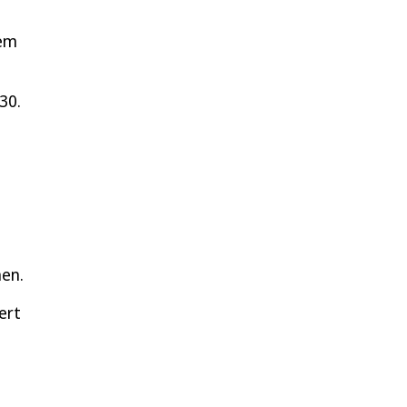
rem
30.
hen.
ert