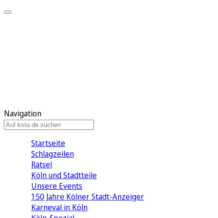
Mein KStA
Meine Artikel
Meine Region
Meine Newsletter
Mein KStA PLUS
Mein E-Paper
Navigation
Startseite
Schlagzeilen
Rätsel
Köln und Stadtteile
Unsere Events
150 Jahre Kölner Stadt-Anzeiger
Karneval in Köln