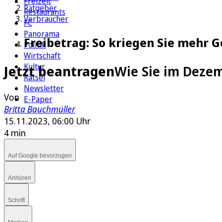
Freizeit
Ratgeber
Restaurants
Verbraucher
FC
Panorama
Freibetrag: So kriegen Sie mehr 
Politik
Wirtschaft
Kultur
Jetzt beantragen
Wie Sie im Deze
Rätsel
Newsletter
Von
E-Paper
Britta Bauchmüller
15.11.2023, 06:00 Uhr
4 min
Auf Google bevorzugen
Anhören
Schrift