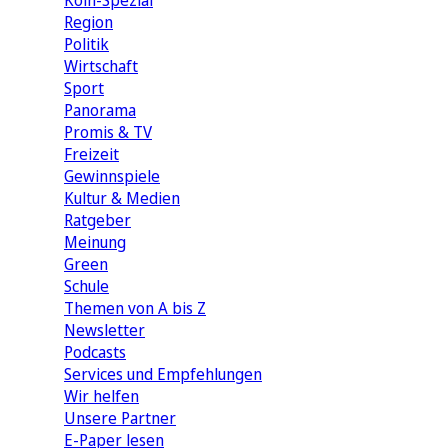
Köln-Spezial
Region
Politik
Wirtschaft
Sport
Panorama
Promis & TV
Freizeit
Gewinnspiele
Kultur & Medien
Ratgeber
Meinung
Green
Schule
Themen von A bis Z
Newsletter
Podcasts
Services und Empfehlungen
Wir helfen
Unsere Partner
E-Paper lesen