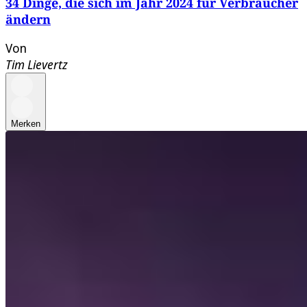
34 Dinge, die sich im Jahr 2024 für Verbraucher
ändern
Von
Tim Lievertz
Merken