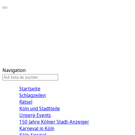
Mein KStA
Meine Artikel
Meine Region
Meine Newsletter
Mein KStA PLUS
Mein E-Paper
Navigation
Startseite
Schlagzeilen
Rätsel
Köln und Stadtteile
Unsere Events
150 Jahre Kölner Stadt-Anzeiger
Karneval in Köln