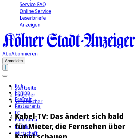
Service FAQ
Online Service
Leserbriefe
Anzeigen
Abo
Abonnieren
Anmelden
Köln
Startseite
Region
Ratgeber
Freizeit
Verbraucher
Restaurants
FC
Kabel-TV: Das ändert sich bald
Panorama
für Mieter, die Fernsehen über
Politik
Wirtschaft
Kabel schauen