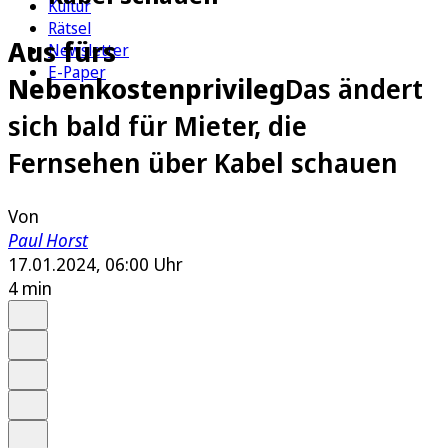
Kultur
Rätsel
Aus fürs
Newsletter
E-Paper
Nebenkostenprivileg
Das ändert
sich bald für Mieter, die
Fernsehen über Kabel schauen
Von
Paul Horst
17.01.2024, 06:00 Uhr
4 min
Auf Google bevorzugen
Anhören
Schrift
Merken
Drucken