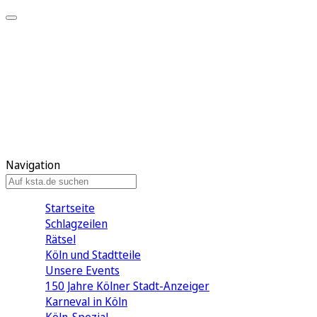
Mein KStA
Meine Artikel
Meine Region
Meine Newsletter
Mein KStA PLUS
Mein E-Paper
Navigation
Startseite
Schlagzeilen
Rätsel
Köln und Stadtteile
Unsere Events
150 Jahre Kölner Stadt-Anzeiger
Karneval in Köln