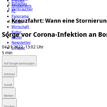
Freizeit
Ratgeber
Restaurants
Verbraucher
FC
Panorama
Kreuzfahrt: Wann eine Stornierun
Politik
Wirtschaft
Kultur
Sorge vor Corona-Infektion an Bo
Rätsel
Newsletter
04.01.2022, 13:02 Uhr
E-Paper
5 min
Auf Google bevorzugen
Anhören
Schrift
Merken
Drucken