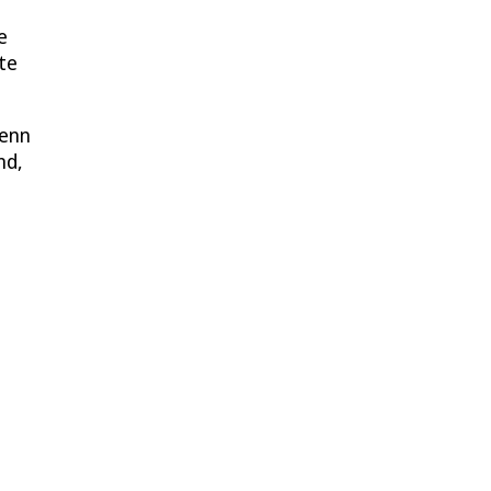
e
te
wenn
nd,