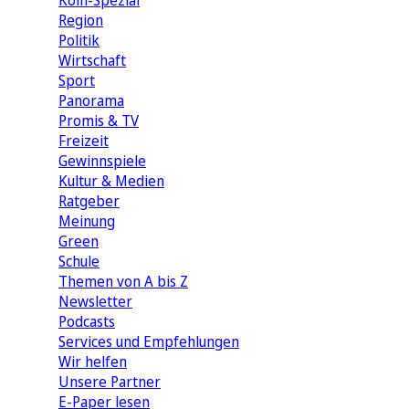
Köln-Spezial
Region
Politik
Wirtschaft
Sport
Panorama
Promis & TV
Freizeit
Gewinnspiele
Kultur & Medien
Ratgeber
Meinung
Green
Schule
Themen von A bis Z
Newsletter
Podcasts
Services und Empfehlungen
Wir helfen
Unsere Partner
E-Paper lesen