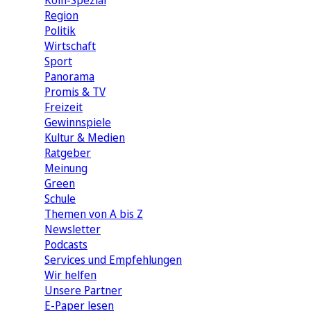
Köln-Spezial
Region
Politik
Wirtschaft
Sport
Panorama
Promis & TV
Freizeit
Gewinnspiele
Kultur & Medien
Ratgeber
Meinung
Green
Schule
Themen von A bis Z
Newsletter
Podcasts
Services und Empfehlungen
Wir helfen
Unsere Partner
E-Paper lesen