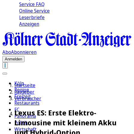
Service FAQ
Online Service
Leserbriefe
Anzeigen
Abo
Abonnieren
Anmelden
Köln
Startseite
Region
Ratgeber
Freizeit
Verbraucher
Restaurants
FC
Lexus ES: Erste Elektro-
Panorama
Limousine mit kleinem Akku
Politik
Wirtschaft
und Hybrid-Option