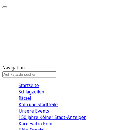
Mein KStA
Meine Artikel
Meine Region
Meine Newsletter
Mein KStA PLUS
Mein E-Paper
Navigation
Startseite
Schlagzeilen
Rätsel
Köln und Stadtteile
Unsere Events
150 Jahre Kölner Stadt-Anzeiger
Karneval in Köln