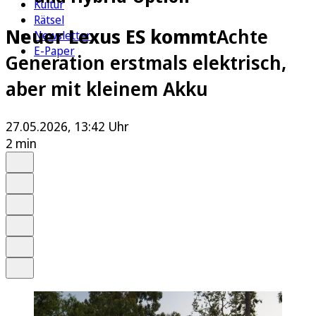
Kultur
Rätsel
Neuer Lexus ES kommt
Achte
Newsletter
E-Paper
Generation erstmals elektrisch,
aber mit kleinem Akku
27.05.2026, 13:42 Uhr
2 min
Auf Google bevorzugen
Anhören
Schrift
Merken
Drucken
Teilen