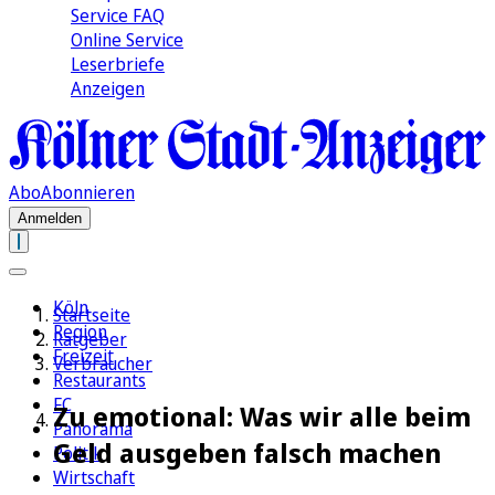
Service FAQ
Online Service
Leserbriefe
Anzeigen
Abo
Abonnieren
Anmelden
Köln
Startseite
Region
Ratgeber
Freizeit
Verbraucher
Restaurants
FC
Zu emotional: Was wir alle beim
Panorama
Geld ausgeben falsch machen
Politik
Wirtschaft