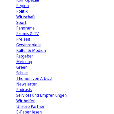
Köln-Spezial
Region
Politik
Wirtschaft
Sport
Panorama
Promis & TV
Freizeit
Gewinnspiele
Kultur & Medien
Ratgeber
Meinung
Green
Schule
Themen von A bis Z
Newsletter
Podcasts
Services und Empfehlungen
Wir helfen
Unsere Partner
E-Paper lesen