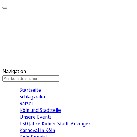
Mein KStA
Meine Artikel
Meine Region
Meine Newsletter
Mein KStA PLUS
Mein E-Paper
Navigation
Startseite
Schlagzeilen
Rätsel
Köln und Stadtteile
Unsere Events
150 Jahre Kölner Stadt-Anzeiger
Karneval in Köln