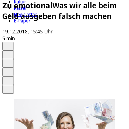
Kultur
Zu emotional
Was wir alle beim
Rätsel
Geld ausgeben falsch machen
Newsletter
E-Paper
19.12.2018, 15:45 Uhr
5 min
Auf Google bevorzugen
Anhören
Schrift
Merken
Drucken
Teilen