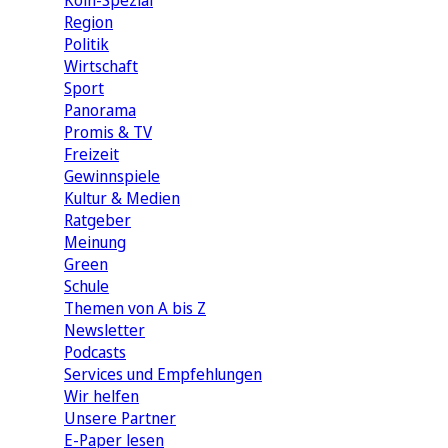
Köln-Spezial
Region
Politik
Wirtschaft
Sport
Panorama
Promis & TV
Freizeit
Gewinnspiele
Kultur & Medien
Ratgeber
Meinung
Green
Schule
Themen von A bis Z
Newsletter
Podcasts
Services und Empfehlungen
Wir helfen
Unsere Partner
E-Paper lesen