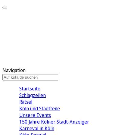
Mein KStA
Meine Artikel
Meine Region
Meine Newsletter
Mein KStA PLUS
Mein E-Paper
Navigation
Startseite
Schlagzeilen
Rätsel
Köln und Stadtteile
Unsere Events
150 Jahre Kölner Stadt-Anzeiger
Karneval in Köln