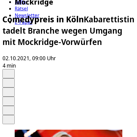
Mockridge
Kultur
Rätsel
Newsletter
Comedypreis in Köln
Kabarettistin
E-Paper
tadelt Branche wegen Umgang
mit Mockridge-Vorwürfen
02.10.2021, 09:00 Uhr
4 min
Auf Google bevorzugen
Anhören
Schrift
Merken
Drucken
Teilen