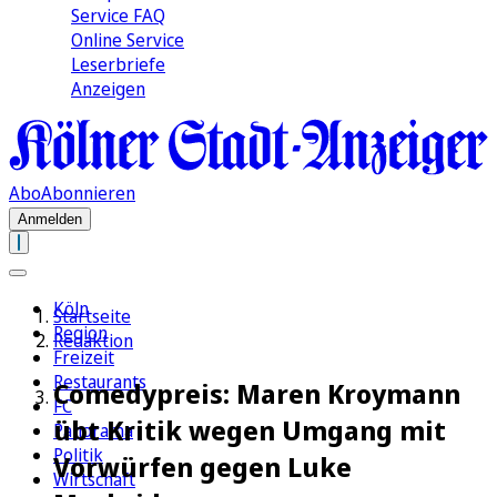
Service FAQ
Online Service
Leserbriefe
Anzeigen
Abo
Abonnieren
Anmelden
Köln
Startseite
Region
Redaktion
Freizeit
Restaurants
Comedypreis: Maren Kroymann
FC
übt Kritik wegen Umgang mit
Panorama
Politik
Vorwürfen gegen Luke
Wirtschaft