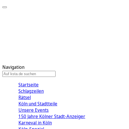
Mein KStA
Meine Artikel
Meine Region
Meine Newsletter
Mein KStA PLUS
Mein E-Paper
Navigation
Startseite
Schlagzeilen
Rätsel
Köln und Stadtteile
Unsere Events
150 Jahre Kölner Stadt-Anzeiger
Karneval in Köln