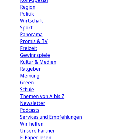
Köln-Spezial
Region
Politik
Wirtschaft
Sport
Panorama
Promis & TV
Freizeit
Gewinnspiele
Kultur & Medien
Ratgeber
Meinung
Green
Schule
Themen von A bis Z
Newsletter
Podcasts
Services und Empfehlungen
Wir helfen
Unsere Partner
E-Paper lesen