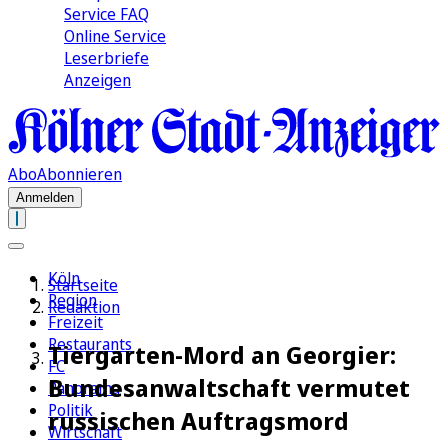
Service FAQ
Online Service
Leserbriefe
Anzeigen
Abo
Abonnieren
Anmelden
Köln
Startseite
Region
Redaktion
Freizeit
Restaurants
Tiergarten-Mord an Georgier:
FC
Bundesanwaltschaft vermutet
Panorama
Politik
russischen Auftragsmord
Wirtschaft