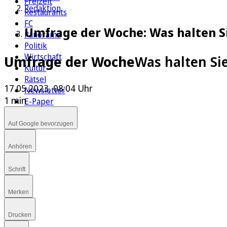
Freizeit
Redaktion
Restaurants
FC
Umfrage der Woche: Was halten S
Panorama
Politik
Wirtschaft
Umfrage der Woche
Was halten Si
Kultur
Rätsel
17.05.2023, 08:04 Uhr
Newsletter
1 min
E-Paper
Auf Google bevorzugen
Anhören
Schrift
Merken
Drucken