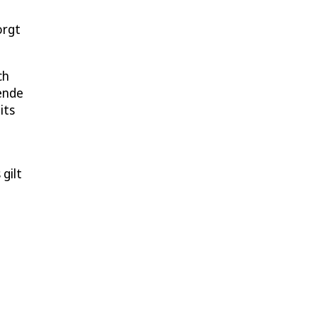
orgt
ch
ende
its
gilt