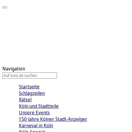
Mein KStA
Meine Artikel
Meine Region
Meine Newsletter
Mein KStA PLUS
Mein E-Paper
Navigation
Startseite
Schlagzeilen
Rätsel
Köln und Stadtteile
Unsere Events
150 Jahre Kölner Stadt-Anzeiger
Karneval in Köln