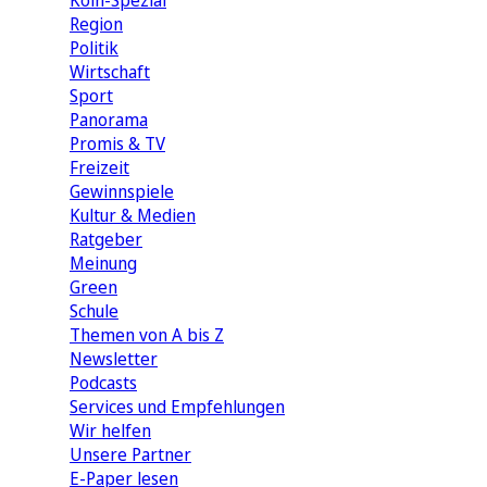
Köln-Spezial
Region
Politik
Wirtschaft
Sport
Panorama
Promis & TV
Freizeit
Gewinnspiele
Kultur & Medien
Ratgeber
Meinung
Green
Schule
Themen von A bis Z
Newsletter
Podcasts
Services und Empfehlungen
Wir helfen
Unsere Partner
E-Paper lesen