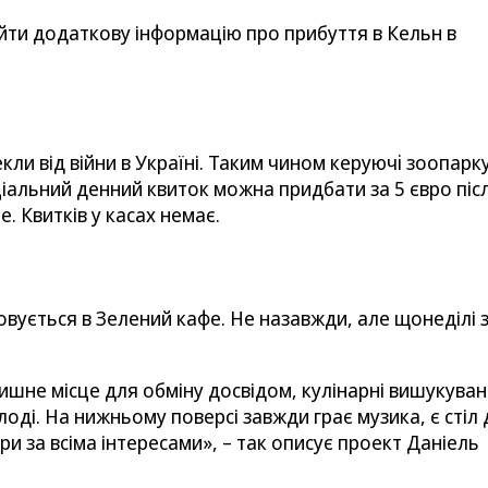
йти додаткову інформацію про прибуття в Кельн в
ли від війни в Україні. Таким чином керуючi зоопарк
ціальний денний квиток можна придбати за 5 євро піс
. Квитків у касах немає.
вується в Зелений кафе. Не назавжди, але щонеділі 
ишне місце для обміну досвідом, кулінарні вишукуван
оді. На нижньому поверсі завжди грає музика, є стіл
ри за всіма інтересами», – так описує проект Даніель