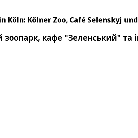
n Köln: Kölner Zoo, Café Selenskyj un
 зоопарк, кафе "Зеленський" та і