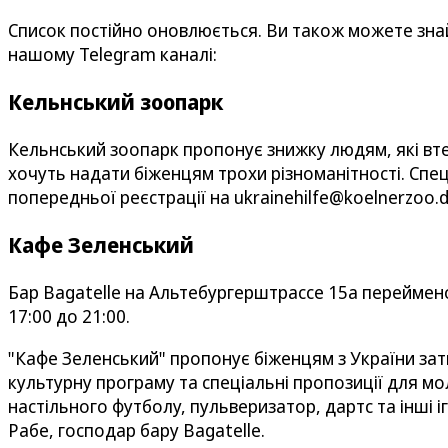
Список постійно оновлюється. Ви також можете зна
нашому Telegram каналі:
Кельнський зоопарк
Кельнський зоопарк пропонує знижку людям, які втек
хочуть надати біженцям трохи різноманітності. Спе
попередньої реєстрації на ukrainehilfe@koelnerzoo.de
Кафе Зеленський
Бар Bagatelle на Альтебургерштрассе 15а переймено
17:00 до 21:00.
"Кафе Зеленський" пропонує біженцям з України зат
культурну програму та спеціальні пропозиції для мол
настільного футболу, пульверизатор, дартс та інші іг
Рабе, господар бару Bagatelle.