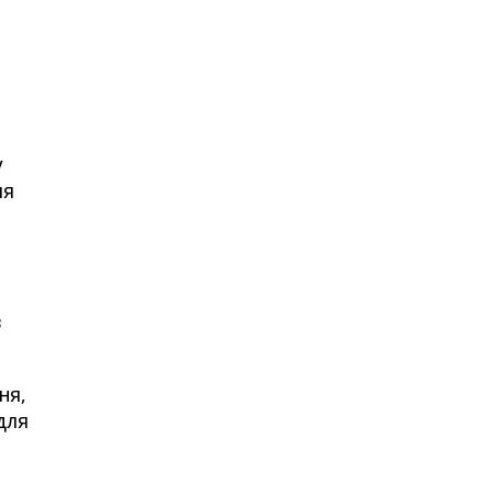
у
ля
з
ня,
 для