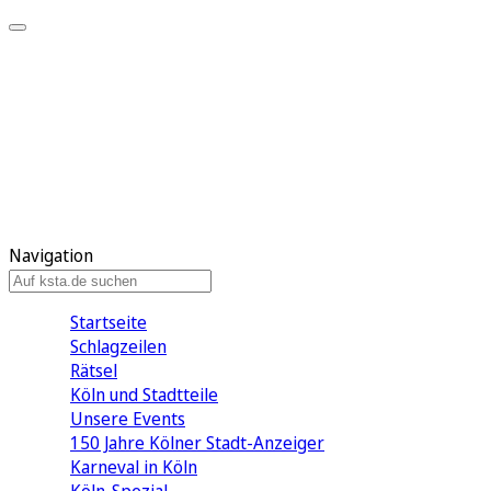
Mein KStA
Meine Artikel
Meine Region
Meine Newsletter
Mein KStA PLUS
Mein E-Paper
Navigation
Startseite
Schlagzeilen
Rätsel
Köln und Stadtteile
Unsere Events
150 Jahre Kölner Stadt-Anzeiger
Karneval in Köln