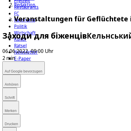
Freizeit
Redaktion
Restaurants
FC
Veranstaltungen für Geflüchtete i
Panorama
Politik
Wirtschaft
Заходи для біженців
Кельнський
Kultur
Rätsel
06.06.2022, 09:00 Uhr
Newsletter
2 min
E-Paper
Auf Google bevorzugen
Anhören
Schrift
Merken
Drucken