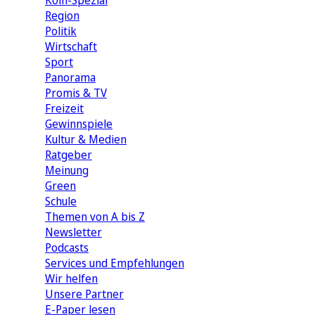
Köln-Spezial
Region
Politik
Wirtschaft
Sport
Panorama
Promis & TV
Freizeit
Gewinnspiele
Kultur & Medien
Ratgeber
Meinung
Green
Schule
Themen von A bis Z
Newsletter
Podcasts
Services und Empfehlungen
Wir helfen
Unsere Partner
E-Paper lesen