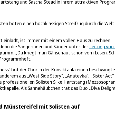
ke Hartstang und Sascha Stead in ihrem attraktiven Progr
ten boten einen hochklassigen Streifzug durch die Welt
 einlädt, ist immer mit einem vollen Haus zu rechnen.
 denn die Sängerinnen und Sänger unter der
Leitung von
gramm. „Da kriegt man Gänsehaut schon vom Lesen. Sch
s Programmheft.
ess“ bot der Chor in der Konviktaula einen beschwingt
 anderem aus „West Side Story“, „Anatevka“, „Sister Act“
professionellen Solisten Silke Hartstang (Mezzosopran
iktkapelle. Als Sahnehäubchen trat das Duo „Diva Deligh
d Münstereifel mit Solisten auf