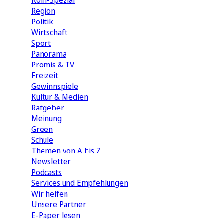
Köln-Spezial
Region
Politik
Wirtschaft
Sport
Panorama
Promis & TV
Freizeit
Gewinnspiele
Kultur & Medien
Ratgeber
Meinung
Green
Schule
Themen von A bis Z
Newsletter
Podcasts
Services und Empfehlungen
Wir helfen
Unsere Partner
E-Paper lesen