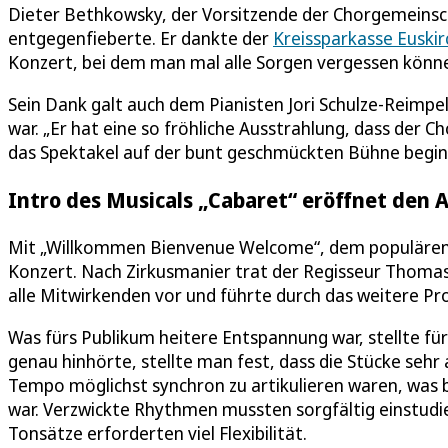
Dieter Bethkowsky, der Vorsitzende der Chorgemeinsc
entgegenfieberte. Er dankte der
Kreissparkasse Euski
Konzert, bei dem man mal alle Sorgen vergessen könn
Sein Dank galt auch dem Pianisten Jori Schulze-Reimpe
war. „Er hat eine so fröhliche Ausstrahlung, dass der C
das Spektakel auf der bunt geschmückten Bühne begin
Intro des Musicals „Cabaret“ eröffnet den 
Mit „Willkommen Bienvenue Welcome“, dem populären I
Konzert. Nach Zirkusmanier trat der Regisseur Thomas 
alle Mitwirkenden vor und führte durch das weitere P
Was fürs Publikum heitere Entspannung war, stellte f
genau hinhörte, stellte man fest, dass die Stücke sehr
Tempo möglichst synchron zu artikulieren waren, was b
war. Verzwickte Rhythmen mussten sorgfältig einstudi
Tonsätze erforderten viel Flexibilität.