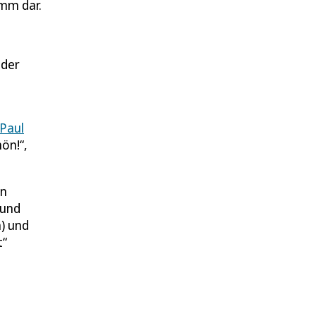
amm dar.
 der
 Paul
ön!“,
en
 und
) und
t“