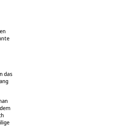
gen
onnte
n das
fang
 man
endem
ch
lige