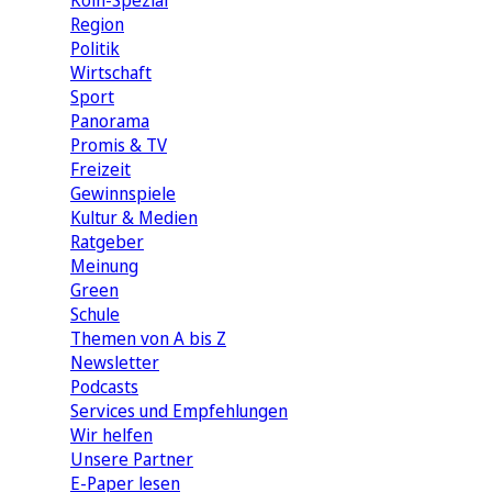
Köln-Spezial
Region
Politik
Wirtschaft
Sport
Panorama
Promis & TV
Freizeit
Gewinnspiele
Kultur & Medien
Ratgeber
Meinung
Green
Schule
Themen von A bis Z
Newsletter
Podcasts
Services und Empfehlungen
Wir helfen
Unsere Partner
E-Paper lesen