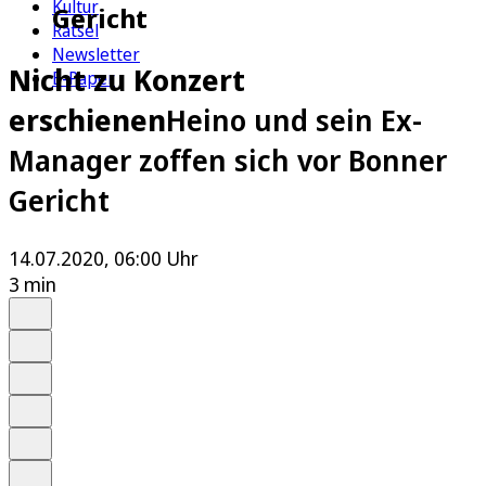
Kultur
Gericht
Rätsel
Newsletter
Nicht zu Konzert
E-Paper
erschienen
Heino und sein Ex-
Manager zoffen sich vor Bonner
Gericht
14.07.2020, 06:00 Uhr
3 min
Auf Google bevorzugen
Anhören
Schrift
Merken
Drucken
Teilen