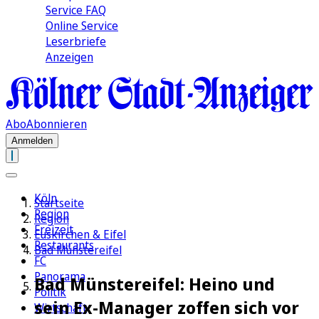
Service FAQ
Online Service
Leserbriefe
Anzeigen
Abo
Abonnieren
Anmelden
Köln
Startseite
Region
Region
Freizeit
Euskirchen & Eifel
Restaurants
Bad Münstereifel
FC
Panorama
Bad Münstereifel: Heino und
Politik
sein Ex-Manager zoffen sich vor
Wirtschaft