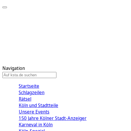
Mein KStA
Meine Artikel
Meine Region
Meine Newsletter
Mein KStA PLUS
Mein E-Paper
Navigation
Startseite
Schlagzeilen
Rätsel
Köln und Stadtteile
Unsere Events
150 Jahre Kölner Stadt-Anzeiger
Karneval in Köln