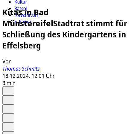
Kultur
Rätsel
Kitas in Bad
Newsletter
Münstereifel
Stadtrat stimmt für
E-Paper
Schließung des Kindergartens in
Effelsberg
Von
Thomas Schmitz
18.12.2024, 12:01 Uhr
3 min
Auf Google bevorzugen
Anhören
Schrift
Merken
Drucken
Teilen