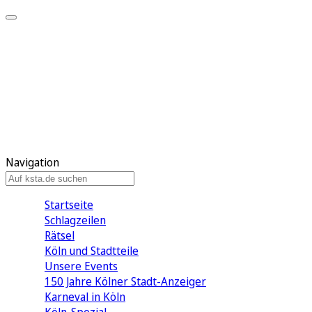
Mein KStA
Meine Artikel
Meine Region
Meine Newsletter
Mein KStA PLUS
Mein E-Paper
Navigation
Startseite
Schlagzeilen
Rätsel
Köln und Stadtteile
Unsere Events
150 Jahre Kölner Stadt-Anzeiger
Karneval in Köln