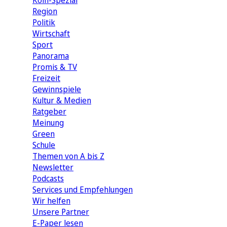
Köln-Spezial
Region
Politik
Wirtschaft
Sport
Panorama
Promis & TV
Freizeit
Gewinnspiele
Kultur & Medien
Ratgeber
Meinung
Green
Schule
Themen von A bis Z
Newsletter
Podcasts
Services und Empfehlungen
Wir helfen
Unsere Partner
E-Paper lesen