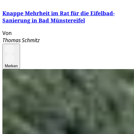
Knappe Mehrheit im Rat für die Eifelbad-
Sanierung in Bad Münstereifel
Von
Thomas Schmitz
Merken