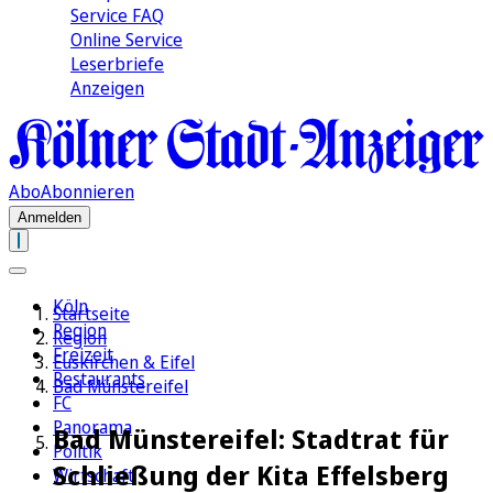
Service FAQ
Online Service
Leserbriefe
Anzeigen
Abo
Abonnieren
Anmelden
Köln
Startseite
Region
Region
Freizeit
Euskirchen & Eifel
Restaurants
Bad Münstereifel
FC
Panorama
Bad Münstereifel: Stadtrat für
Politik
Schließung der Kita Effelsberg
Wirtschaft