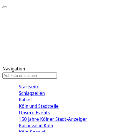
Mein KStA
Meine Artikel
Meine Region
Meine Newsletter
Mein KStA PLUS
Mein E-Paper
Navigation
Startseite
Schlagzeilen
Rätsel
Köln und Stadtteile
Unsere Events
150 Jahre Kölner Stadt-Anzeiger
Karneval in Köln