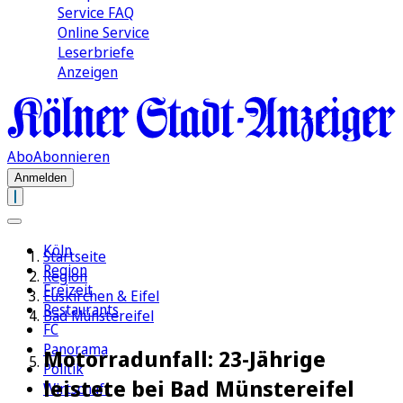
Service FAQ
Online Service
Leserbriefe
Anzeigen
Abo
Abonnieren
Anmelden
Köln
Startseite
Region
Region
Freizeit
Euskirchen & Eifel
Restaurants
Bad Münstereifel
FC
Panorama
Motorradunfall: 23-Jährige
Politik
leistete bei Bad Münstereifel
Wirtschaft