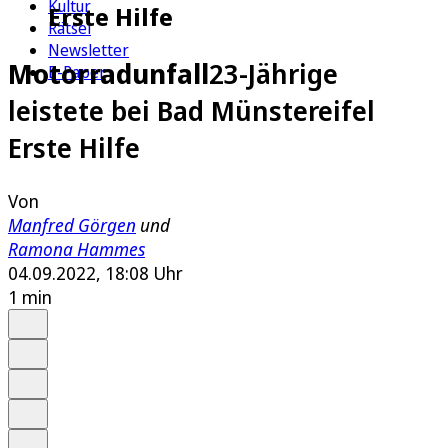
Kultur
Erste Hilfe
Rätsel
Newsletter
Motorradunfall
23-Jährige
E-Paper
leistete bei Bad Münstereifel
Erste Hilfe
Von
Manfred Görgen
und
Ramona Hammes
04.09.2022, 18:08 Uhr
1 min
Auf Google bevorzugen
Anhören
Schrift
Merken
Drucken