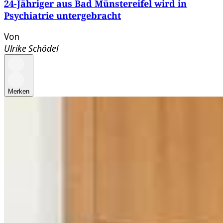
24-Jähriger aus Bad Münstereifel wird in
Psychiatrie untergebracht
Von
Ulrike Schödel
Merken