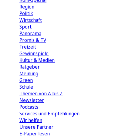
Köln-Spezial
Region
Politik
Wirtschaft
Sport
Panorama
Promis & TV
Freizeit
Gewinnspiele
Kultur & Medien
Ratgeber
Meinung
Green
Schule
Themen von A bis Z
Newsletter
Podcasts
Services und Empfehlungen
Wir helfen
Unsere Partner
E-Paper lesen