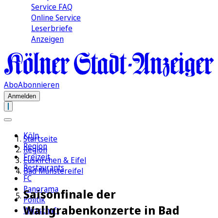
Service FAQ
Online Service
Leserbriefe
Anzeigen
Abo
Abonnieren
Anmelden
Köln
Startseite
Region
Region
Freizeit
Euskirchen & Eifel
Restaurants
Bad Münstereifel
FC
Panorama
Saisonfinale der
Politik
Wallgrabenkonzerte in Bad
Wirtschaft