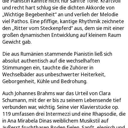
die Pianistin kannte nicht nur sanfte Töne. Kraftvoll
und recht hart schlug sie die dichten Akkorde von
„Wichtige Begebenheit“ an und verlieh der Melodie
viel Pathos. Eine pfiffige, kantige Rhythmik zeichnete
den „Ritter vom Steckenpferd“ aus, dem sie mit einer
großen dynamischen Entwicklung auf kleinem Raum
Gewicht gab.
Die aus Rumänien stammende Pianistin ließ sich
absolut authentisch auf die wechselhaften
Stimmungen ein, tauchte die Zuhörer in
Wechselbäder aus unbeschwerter Heiterkeit,
Geborgenheit, Kühle und Bedrohung.
Auch Johannes Brahms war das Urteil von Clara
Schumann, mit der er bis zu seinem Lebensende tief
verbunden war, wichtig. Seine vier Klavierstücke op.
119 umfassen drei Intermezzi und eine Rhapsodie, die
in Ana Mirabela Dinas weiblichem Musikstil auf
äußerst fruchtbaren Boden fielen. Sanft, elegisch und