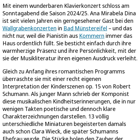
Mit einem wunderbaren Klavierkonzert schloss am
Sonntagabend die Saison 2024/25. Ana Mirabela Dina
ist seit vielen Jahren ein gerngesehener Gast bei den
Wallgrabenkonzerten
in
Bad Münstereifel
– und das
nicht nur, weil die Pianistin aus
Kommern
immer das
Haus ordentlich füllt. Sie besticht einfach durch ihre
warmherzige Präsenz und ihre Persönlichkeit, mit der
sie der Musikliteratur ihren eigenen Ausdruck verleiht.
Gleich zu Anfang ihres romantischen Programms
überraschte sie mit einer recht eigenen
Interpretation der Kinderszenen op. 15 von Robert
Schumann. Als junger Mann schrieb der Komponist
diese musikalischen Kindheitserinnerungen, die in nur
wenigen Takten poetische und dennoch klare
Charakterzeichnungen darstellen. 13 völlig
unterschiedliche Miniaturen begeisterten damals
auch schon Clara Wieck, die später Schumanns
Ehefrau wurde. Die Stücke holen den Zauber der