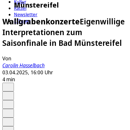
Kultur
Münstereifel
Rätsel
Newsletter
Wallgrabenkonzerte
Eigenwillige
E-Paper
Interpretationen zum
Saisonfinale in Bad Münstereifel
Von
Carolin Hasselbach
03.04.2025, 16:00 Uhr
4 min
Auf Google bevorzugen
Anhören
Schrift
Merken
Drucken
Teilen