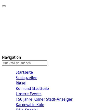
Mein KStA
Meine Artikel
Meine Region
Meine Newsletter
Mein KStA PLUS
Mein E-Paper
Navigation
Startseite
Schlagzeilen
Rätsel
Köln und Stadtteile
Unsere Events
150 Jahre Kölner Stadt-Anzeiger
Karneval in Köln