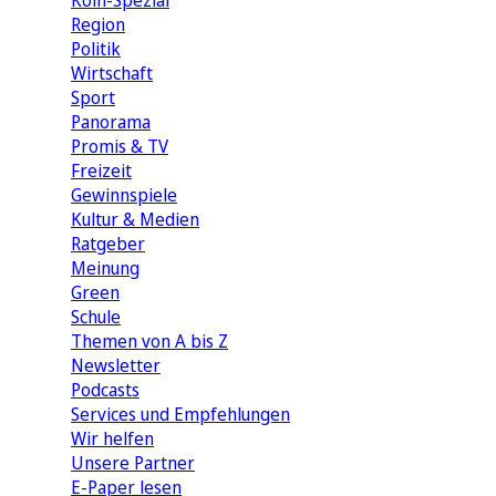
Köln-Spezial
Region
Politik
Wirtschaft
Sport
Panorama
Promis & TV
Freizeit
Gewinnspiele
Kultur & Medien
Ratgeber
Meinung
Green
Schule
Themen von A bis Z
Newsletter
Podcasts
Services und Empfehlungen
Wir helfen
Unsere Partner
E-Paper lesen