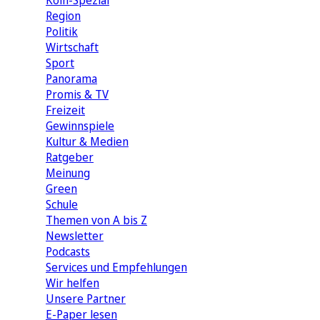
Köln-Spezial
Region
Politik
Wirtschaft
Sport
Panorama
Promis & TV
Freizeit
Gewinnspiele
Kultur & Medien
Ratgeber
Meinung
Green
Schule
Themen von A bis Z
Newsletter
Podcasts
Services und Empfehlungen
Wir helfen
Unsere Partner
E-Paper lesen