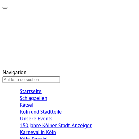
Mein KStA
Meine Artikel
Meine Region
Meine Newsletter
Mein KStA PLUS
Mein E-Paper
Navigation
Startseite
Schlagzeilen
Rätsel
Köln und Stadtteile
Unsere Events
150 Jahre Kölner Stadt-Anzeiger
Karneval in Köln