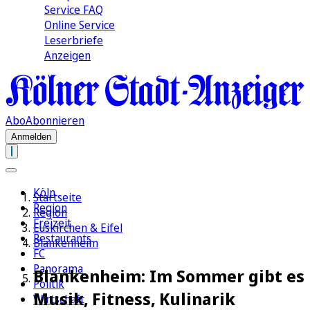
Service FAQ
Online Service
Leserbriefe
Anzeigen
Abo
Abonnieren
Anmelden
Köln
Startseite
Region
Region
Freizeit
Euskirchen & Eifel
Restaurants
Blankenheim
FC
Panorama
Blankenheim: Im Sommer gibt es
Politik
Musik, Fitness, Kulinarik
Wirtschaft