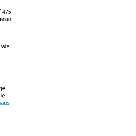
f 475
ieser
 wie
uge
ie
haus