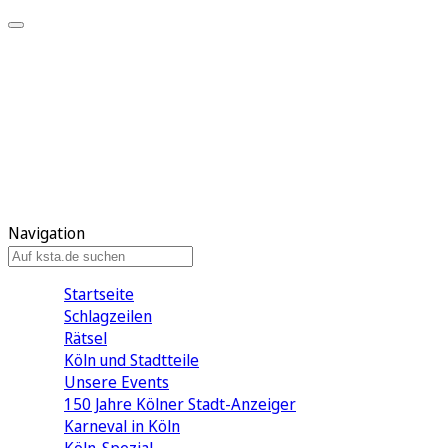
Mein KStA
Meine Artikel
Meine Region
Meine Newsletter
Mein KStA PLUS
Mein E-Paper
Navigation
Startseite
Schlagzeilen
Rätsel
Köln und Stadtteile
Unsere Events
150 Jahre Kölner Stadt-Anzeiger
Karneval in Köln