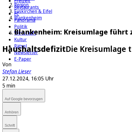
Freizeit
Region
Restaurants
Euskirchen & Eifel
FC
Blankenheim
Panorama
Politik
Blankenheim: Kreisumlage führt
Wirtschaft
Kultur
Rätsel
Haushaltsdefizit
Die Kreisumlage 
Newsletter
E-Paper
Von
Stefan Lieser
27.12.2024, 16:05 Uhr
5 min
Auf Google bevorzugen
Anhören
Schrift