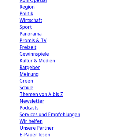
Köln-Spezial
Region
Politik
Wirtschaft
Sport
Panorama
Promis & TV
Freizeit
Gewinnspiele
Kultur & Medien
Ratgeber
Meinung
Green
Schule
Themen von A bis Z
Newsletter
Podcasts
Services und Empfehlungen
Wir helfen
Unsere Partner
E-Paper lesen