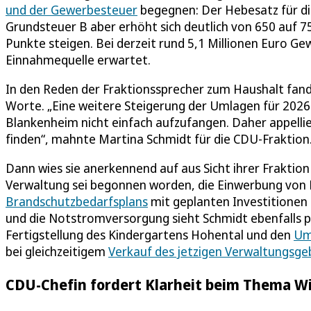
und der Gewerbesteuer
begegnen: Der Hebesatz für di
Grundsteuer B aber erhöht sich deutlich von 650 auf 
Punkte steigen. Bei derzeit rund 5,1 Millionen Euro Ge
Einnahmequelle erwartet.
In den Reden der Fraktionssprecher zum Haushalt fan
Worte. „Eine weitere Steigerung der Umlagen für 2026 
Blankenheim nicht einfach aufzufangen. Daher appellier
finden“, mahnte Martina Schmidt für die CDU-Fraktion
Dann wies sie anerkennend auf aus Sicht ihrer Fraktio
Verwaltung sei begonnen worden, die Einwerbung von
Brandschutzbedarfsplans
mit geplanten Investitionen
und die Notstromversorgung sieht Schmidt ebenfalls pos
Fertigstellung des Kindergartens Hohental und den
Um
bei gleichzeitigem
Verkauf des jetzigen Verwaltungsg
CDU-Chefin fordert Klarheit beim Thema W