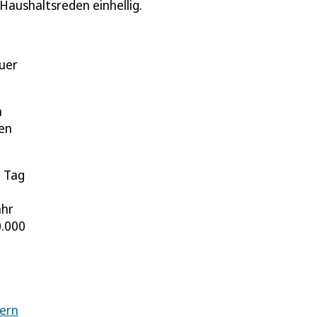
Haushaltsreden einhellig.
uer
m
en
m Tag
ahr
0.000
ern