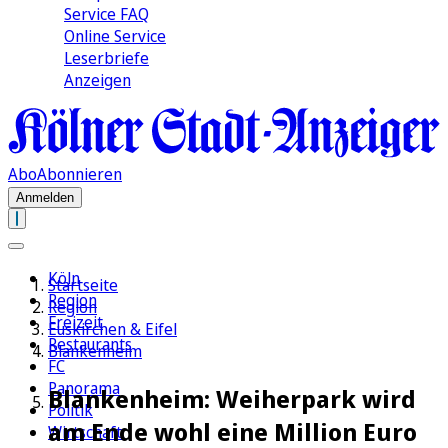
Service FAQ
Online Service
Leserbriefe
Anzeigen
Abo
Abonnieren
Anmelden
Köln
Startseite
Region
Region
Freizeit
Euskirchen & Eifel
Restaurants
Blankenheim
FC
Panorama
Blankenheim: Weiherpark wird
Politik
am Ende wohl eine Million Euro
Wirtschaft