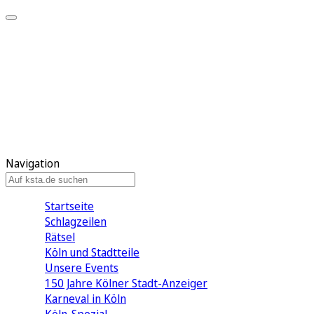
Mein KStA
Meine Artikel
Meine Region
Meine Newsletter
Mein KStA PLUS
Mein E-Paper
Navigation
Startseite
Schlagzeilen
Rätsel
Köln und Stadtteile
Unsere Events
150 Jahre Kölner Stadt-Anzeiger
Karneval in Köln