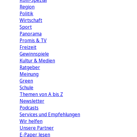
Köln-Spezial
Region
Politik
Wirtschaft
Sport
Panorama
Promis & TV
Freizeit
Gewinnspiele
Kultur & Medien
Ratgeber
Meinung
Green
Schule
Themen von A bis Z
Newsletter
Podcasts
Services und Empfehlungen
Wir helfen
Unsere Partner
E-Paper lesen