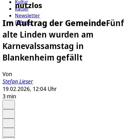
Kultur
nutzlos
Rätsel
Newsletter
Im Auftrag der Gemeinde
Fünf
E-Paper
alte Linden wurden am
Karnevalssamstag in
Blankenheim gefällt
Von
Stefan Lieser
19.02.2026, 12:04 Uhr
3 min
Auf Google bevorzugen
Anhören
Schrift
Merken