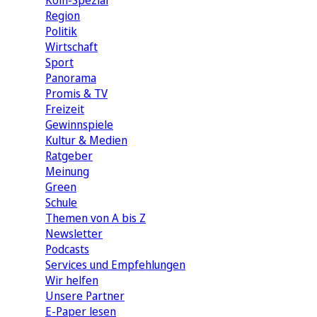
Köln-Spezial
Region
Politik
Wirtschaft
Sport
Panorama
Promis & TV
Freizeit
Gewinnspiele
Kultur & Medien
Ratgeber
Meinung
Green
Schule
Themen von A bis Z
Newsletter
Podcasts
Services und Empfehlungen
Wir helfen
Unsere Partner
E-Paper lesen