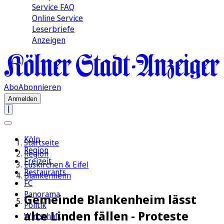
Service FAQ
Online Service
Leserbriefe
Anzeigen
Abo
Abonnieren
Anmelden
Köln
Startseite
Region
Region
Freizeit
Euskirchen & Eifel
Restaurants
Blankenheim
FC
Panorama
Gemeinde Blankenheim lässt
Politik
alte Linden fällen - Proteste
Wirtschaft