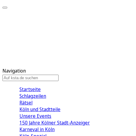
Mein KStA
Meine Artikel
Meine Region
Meine Newsletter
Mein KStA PLUS
Mein E-Paper
Navigation
Startseite
Schlagzeilen
Rätsel
Köln und Stadtteile
Unsere Events
150 Jahre Kölner Stadt-Anzeiger
Karneval in Köln