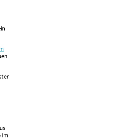
ein
im
ben.
ster
aus
o im