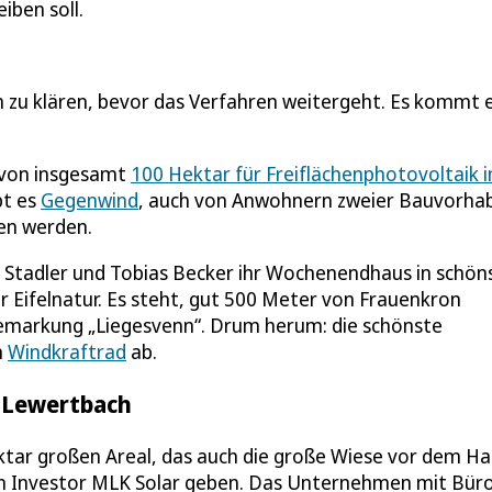
iben soll.
n zu klären, bevor das Verfahren weitergeht. Es kommt 
 von insgesamt
100 Hektar für Freiflächenphotovoltaik 
bt es
Gegenwind
, auch von Anwohnern zweier Bauvorha
hen werden.
an Stadler und Tobias Becker ihr Wochenendhaus in schön
r Eifelnatur. Es steht, gut 500 Meter von Frauenkron
Gemarkung „Liegesvenn“. Drum herum: die schönste
n
Windkraftrad
ab.
m Lewertbach
ektar großen Areal, das auch die große Wiese vor dem H
en Investor MLK Solar geben. Das Unternehmen mit Bür