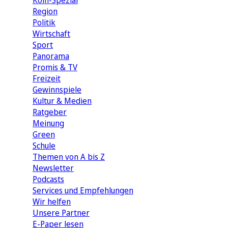
Köln-Spezial
Region
Politik
Wirtschaft
Sport
Panorama
Promis & TV
Freizeit
Gewinnspiele
Kultur & Medien
Ratgeber
Meinung
Green
Schule
Themen von A bis Z
Newsletter
Podcasts
Services und Empfehlungen
Wir helfen
Unsere Partner
E-Paper lesen