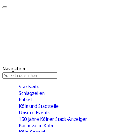
Mein KStA
Meine Artikel
Meine Region
Meine Newsletter
Mein KStA PLUS
Mein E-Paper
Navigation
Startseite
Schlagzeilen
Rätsel
Köln und Stadtteile
Unsere Events
150 Jahre Kölner Stadt-Anzeiger
Karneval in Köln