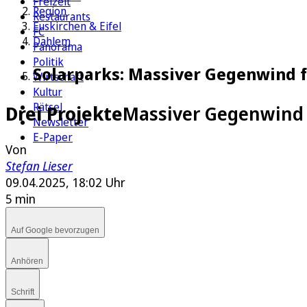
Freizeit
Region
Restaurants
Euskirchen & Eifel
FC
Dahlem
Panorama
Politik
Solarparks: Massiver Gegenwind f
Wirtschaft
Kultur
Rätsel
Drei Projekte
Massiver Gegenwind 
Newsletter
E-Paper
Von
Stefan Lieser
09.04.2025, 18:02 Uhr
5 min
Auf Google bevorzugen
Anhören
Schrift