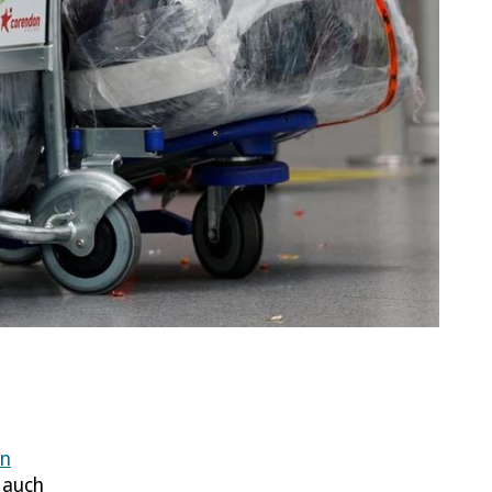
en
 auch