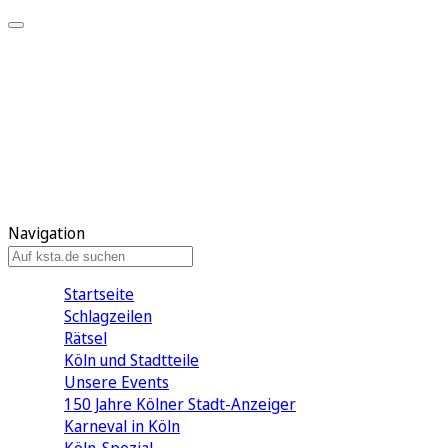
Mein KStA
Meine Artikel
Meine Region
Meine Newsletter
Mein KStA PLUS
Mein E-Paper
Navigation
Startseite
Schlagzeilen
Rätsel
Köln und Stadtteile
Unsere Events
150 Jahre Kölner Stadt-Anzeiger
Karneval in Köln