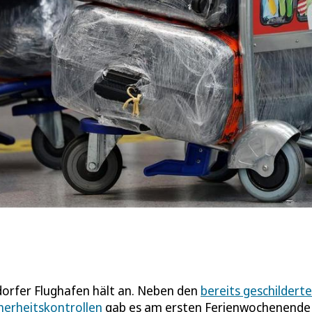
orfer Flughafen hält an. Neben den
bereits geschildert
herheitskontrollen
gab es am ersten Ferienwochenende