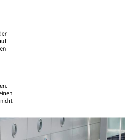
der
auf
den
en.
einen
nicht