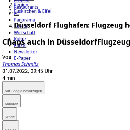
Freizeit
Region
Restaurants
Euskirchen & Eifel
FC
Panorama
Düsseldorf Flughafen: Flugzeug he
Politik
Wirtschaft
Kultur
Chaos auch in Düsseldorf
Flugzeug
Rätsel
Newsletter
Von
E-Paper
Thomas Schmitz
01.07.2022, 09:45 Uhr
4 min
Auf Google bevorzugen
Anhören
Schrift