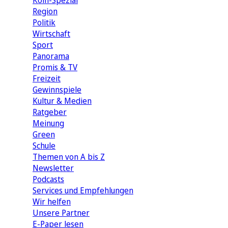
Köln-Spezial
Region
Politik
Wirtschaft
Sport
Panorama
Promis & TV
Freizeit
Gewinnspiele
Kultur & Medien
Ratgeber
Meinung
Green
Schule
Themen von A bis Z
Newsletter
Podcasts
Services und Empfehlungen
Wir helfen
Unsere Partner
E-Paper lesen