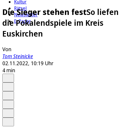
Kultur
Rätsel
Die Sieger stehen fest
So liefen
Newsletter
die Pokalendspiele im Kreis
E-Paper
Euskirchen
Von
Tom Steinicke
02.11.2022, 10:19 Uhr
4 min
Auf Google bevorzugen
Anhören
Schrift
Merken
Drucken
Teilen