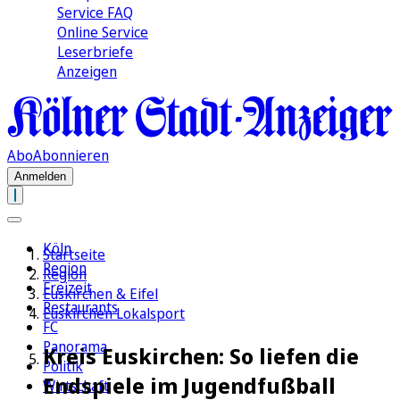
Service FAQ
Online Service
Leserbriefe
Anzeigen
Abo
Abonnieren
Anmelden
Köln
Startseite
Region
Region
Freizeit
Euskirchen & Eifel
Restaurants
Euskirchen Lokalsport
FC
Panorama
Kreis Euskirchen: So liefen die
Politik
Endspiele im Jugendfußball
Wirtschaft