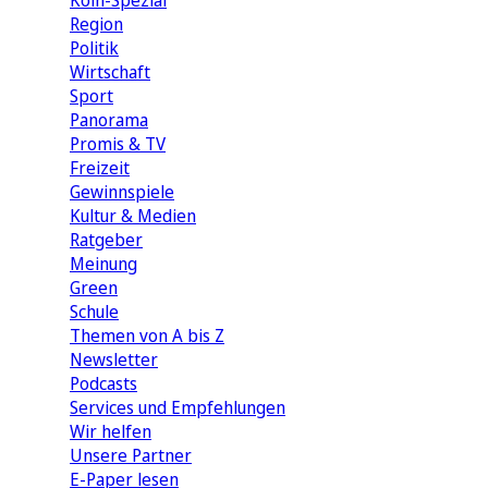
Köln-Spezial
Region
Politik
Wirtschaft
Sport
Panorama
Promis & TV
Freizeit
Gewinnspiele
Kultur & Medien
Ratgeber
Meinung
Green
Schule
Themen von A bis Z
Newsletter
Podcasts
Services und Empfehlungen
Wir helfen
Unsere Partner
E-Paper lesen