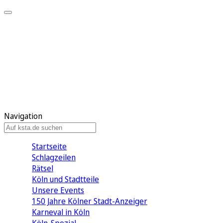
Mein KStA
Meine Artikel
Meine Region
Meine Newsletter
Mein KStA PLUS
Mein E-Paper
Navigation
Startseite
Schlagzeilen
Rätsel
Köln und Stadtteile
Unsere Events
150 Jahre Kölner Stadt-Anzeiger
Karneval in Köln