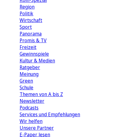
Köln-Spezial
Region
Politik
Wirtschaft
Sport
Panorama
Promis & TV
Freizeit
Gewinnspiele
Kultur & Medien
Ratgeber
Meinung
Green
Schule
Themen von A bis Z
Newsletter
Podcasts
Services und Empfehlungen
Wir helfen
Unsere Partner
E-Paper lesen