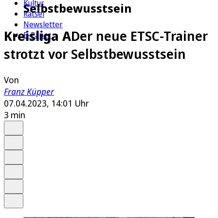
Kultur
Selbstbewusstsein
Rätsel
Newsletter
Kreisliga A
Der neue ETSC-Trainer
E-Paper
strotzt vor Selbstbewusstsein
Von
Franz Küpper
07.04.2023, 14:01 Uhr
3 min
Auf Google bevorzugen
Anhören
Schrift
Merken
Drucken
Teilen