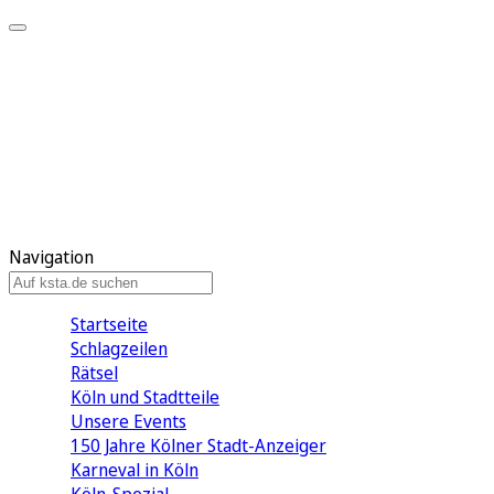
Mein KStA
Meine Artikel
Meine Region
Meine Newsletter
Mein KStA PLUS
Mein E-Paper
Navigation
Startseite
Schlagzeilen
Rätsel
Köln und Stadtteile
Unsere Events
150 Jahre Kölner Stadt-Anzeiger
Karneval in Köln