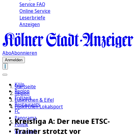
Service FAQ
Online Service
Leserbriefe
Anzeigen
Abo
Abonnieren
Anmelden
Köln
Startseite
Region
Region
Freizeit
Euskirchen & Eifel
Restaurants
Euskirchen Lokalsport
FC
Panorama
Kreisliga A: Der neue ETSC-
Politik
Trainer strotzt vor
Wirtschaft