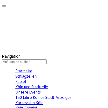
Mein KStA
Meine Artikel
Meine Region
Meine Newsletter
Mein KStA PLUS
Mein E-Paper
Navigation
Startseite
Schlagzeilen
Rätsel
Köln und Stadtteile
Unsere Events
150 Jahre Kölner Stadt-Anzeiger
Karneval in Köln