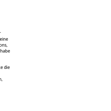
r
 eine
ons,
e habe
e die
n,