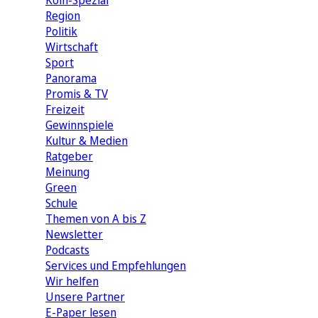
Köln-Spezial
Region
Politik
Wirtschaft
Sport
Panorama
Promis & TV
Freizeit
Gewinnspiele
Kultur & Medien
Ratgeber
Meinung
Green
Schule
Themen von A bis Z
Newsletter
Podcasts
Services und Empfehlungen
Wir helfen
Unsere Partner
E-Paper lesen