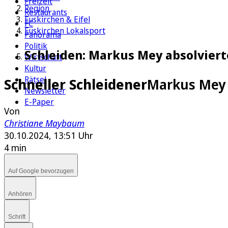
Freizeit
Region
Restaurants
Euskirchen & Eifel
FC
Euskirchen Lokalsport
Panorama
Politik
Schleiden: Markus Mey absolviert
Wirtschaft
Kultur
Rätsel
Schneller Schleidener
Markus Mey 
Newsletter
E-Paper
Von
Christiane Maybaum
30.10.2024, 13:51 Uhr
4 min
Auf Google bevorzugen
Anhören
Schrift