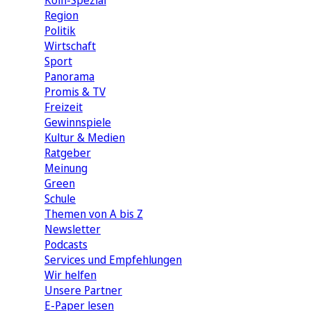
Köln-Spezial
Region
Politik
Wirtschaft
Sport
Panorama
Promis & TV
Freizeit
Gewinnspiele
Kultur & Medien
Ratgeber
Meinung
Green
Schule
Themen von A bis Z
Newsletter
Podcasts
Services und Empfehlungen
Wir helfen
Unsere Partner
E-Paper lesen