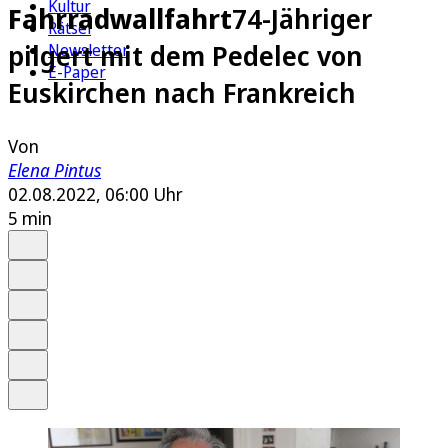
Kultur
Fahrradwallfahrt
74-Jähriger
Rätsel
pilgert mit dem Pedelec von
Newsletter
E-Paper
Euskirchen nach Frankreich
Von
Elena Pintus
02.08.2022, 06:00 Uhr
5 min
Auf Google bevorzugen
Anhören
Schrift
Merken
Drucken
Teilen