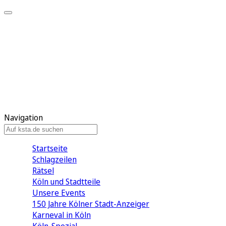
Mein KStA
Meine Artikel
Meine Region
Meine Newsletter
Mein KStA PLUS
Mein E-Paper
Navigation
Startseite
Schlagzeilen
Rätsel
Köln und Stadtteile
Unsere Events
150 Jahre Kölner Stadt-Anzeiger
Karneval in Köln