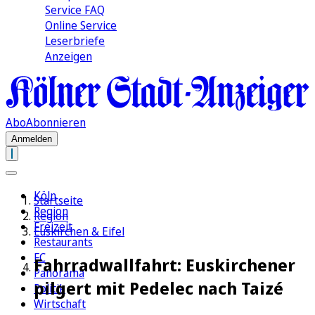
Service FAQ
Online Service
Leserbriefe
Anzeigen
Abo
Abonnieren
Anmelden
Köln
Startseite
Region
Region
Freizeit
Euskirchen & Eifel
Restaurants
FC
Fahrradwallfahrt: Euskirchener
Panorama
pilgert mit Pedelec nach Taizé
Politik
Wirtschaft