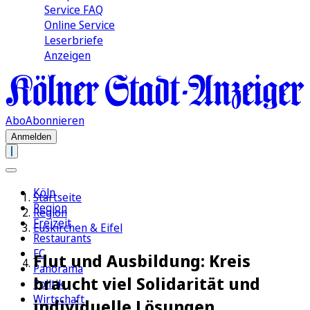
Service FAQ
Online Service
Leserbriefe
Anzeigen
Abo
Abonnieren
Anmelden
Köln
Startseite
Region
Region
Freizeit
Euskirchen & Eifel
Restaurants
FC
Flut und Ausbildung: Kreis
Panorama
braucht viel Solidarität und
Politik
Wirtschaft
individuelle Lösungen