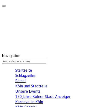
Mein KStA
Meine Artikel
Meine Region
Meine Newsletter
Mein KStA PLUS
Mein E-Paper
Navigation
Startseite
Schlagzeilen
Rätsel
Köln und Stadtteile
Unsere Events
150 Jahre Kölner Stadt-Anzeiger
Karneval in Köln