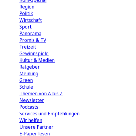
Köln-Spezial
Region
Politik
Wirtschaft
Sport
Panorama
Promis & TV
Freizeit
Gewinnspiele
Kultur & Medien
Ratgeber
Meinung
Green
Schule
Themen von A bis Z
Newsletter
Podcasts
Services und Empfehlungen
Wir helfen
Unsere Partner
E-Paper lesen