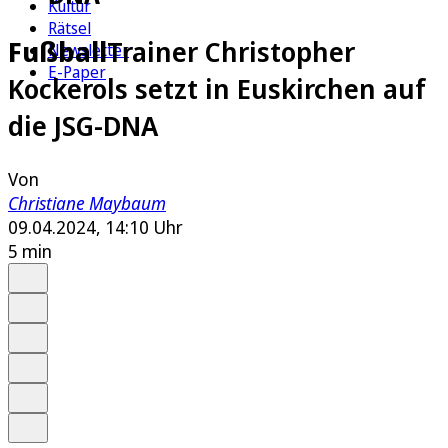
Kultur
Rätsel
Fußball
Trainer Christopher
Newsletter
E-Paper
Kockerols setzt in Euskirchen auf
die JSG-DNA
Von
Christiane Maybaum
09.04.2024, 14:10 Uhr
5 min
Auf Google bevorzugen
Anhören
Schrift
Merken
Drucken
Teilen