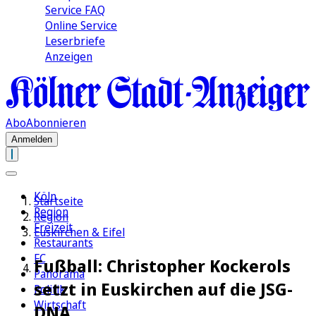
Service FAQ
Online Service
Leserbriefe
Anzeigen
Abo
Abonnieren
Anmelden
Köln
Startseite
Region
Region
Freizeit
Euskirchen & Eifel
Restaurants
FC
Fußball: Christopher Kockerols
Panorama
setzt in Euskirchen auf die JSG-
Politik
Wirtschaft
DNA