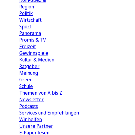
Köln-Spezial
Region
Politik
Wirtschaft
Sport
Panorama
Promis & TV
Freizeit
Gewinnspiele
Kultur & Medien
Ratgeber
Meinung
Green
Schule
Themen von A bis Z
Newsletter
Podcasts
Services und Empfehlungen
Wir helfen
Unsere Partner
E-Paper lesen