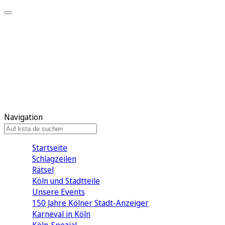
Mein KStA
Meine Artikel
Meine Region
Meine Newsletter
Mein KStA PLUS
Mein E-Paper
Navigation
Startseite
Schlagzeilen
Rätsel
Köln und Stadtteile
Unsere Events
150 Jahre Kölner Stadt-Anzeiger
Karneval in Köln