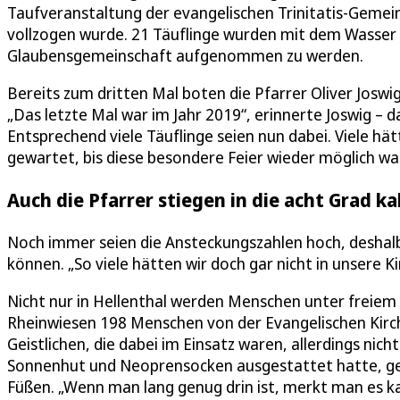
Taufveranstaltung der evangelischen Trinitatis-Gemeind
vollzogen wurde. 21 Täuflinge wurden mit dem Wasser de
Glaubensgemeinschaft aufgenommen zu werden.
Bereits zum dritten Mal boten die Pfarrer Oliver Joswig
„Das letzte Mal war im Jahr 2019“, erinnerte Joswig –
Entsprechend viele Täuflinge seien nun dabei. Viele hä
gewartet, bis diese besondere Feier wieder möglich war
Auch die Pfarrer stiegen in die acht Grad ka
Noch immer seien die Ansteckungszahlen hoch, deshalb b
können. „So viele hätten wir doch gar nicht in unsere 
Nicht nur in Hellenthal werden Menschen unter freie
Rheinwiesen 198 Menschen von der Evangelischen Kirche
Geistlichen, die dabei im Einsatz waren, allerdings nich
Sonnenhut und Neoprensocken ausgestattet hatte, ge
Füßen. „Wenn man lang genug drin ist, merkt man es k