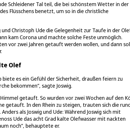
e Schleidener Tal teil, die bei schönstem Wetter in der
s Flüsschens benetzt, um so in die christliche
 und Christoph Ude die Gelegenheit zur Taufe in der Olef
 dann kam Corona und machte solche Feste unmöglich.
tten vor zwei Jahren getauft werden wollen, und dann so
.
lte Olef
iete es ein Gefühl der Sicherheit, draußen feiern zu
Kirche bekommen“, sagte Joswig.
m Himmel getauft. So wurden vor zwei Wochen auf den K
 getauft. In den Rhein zu steigen, trauten sich die run
t. Anders als Joswig und Ude: Während Joswig sich mit
noss Ude das acht Grad kalte Olefwasser mit nackten
aum noch“, behauptete er.