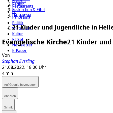
Freizeit
Region
Restaurants
Euskirchen & Eifel
FC
Hellenthal
Panorama
Politik
21 Kinder und Jugendliche in Hell
Wirtschaft
Kultur
Rätsel
Evangelische Kirche
21 Kinder und
Newsletter
E-Paper
Von
Stephan Everling
21.08.2022, 18:00 Uhr
4 min
Auf Google bevorzugen
Anhören
Schrift