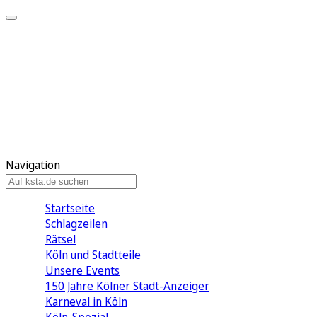
Mein KStA
Meine Artikel
Meine Region
Meine Newsletter
Mein KStA PLUS
Mein E-Paper
Navigation
Startseite
Schlagzeilen
Rätsel
Köln und Stadtteile
Unsere Events
150 Jahre Kölner Stadt-Anzeiger
Karneval in Köln