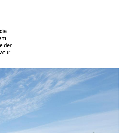
die
dem
e der
Natur