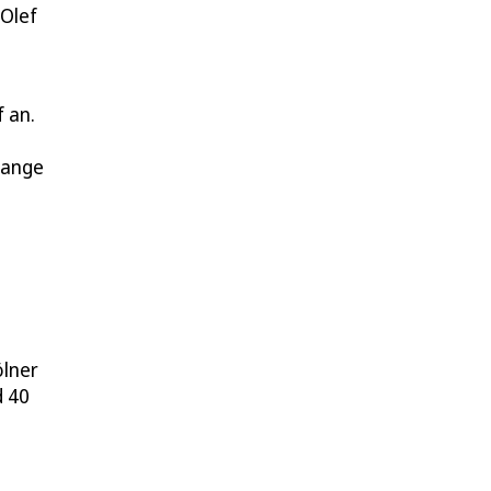
 Olef
 an.
lange
ölner
d 40