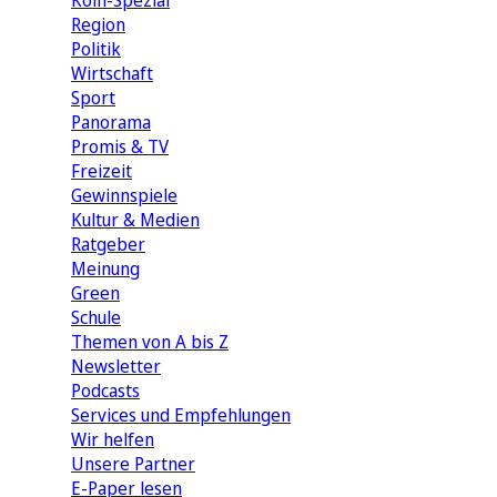
Köln-Spezial
Region
Politik
Wirtschaft
Sport
Panorama
Promis & TV
Freizeit
Gewinnspiele
Kultur & Medien
Ratgeber
Meinung
Green
Schule
Themen von A bis Z
Newsletter
Podcasts
Services und Empfehlungen
Wir helfen
Unsere Partner
E-Paper lesen