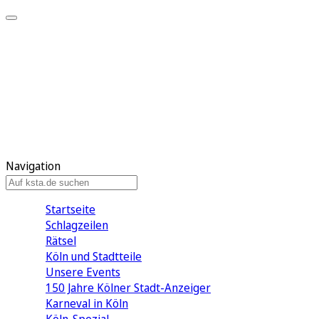
Mein KStA
Meine Artikel
Meine Region
Meine Newsletter
Mein KStA PLUS
Mein E-Paper
Navigation
Startseite
Schlagzeilen
Rätsel
Köln und Stadtteile
Unsere Events
150 Jahre Kölner Stadt-Anzeiger
Karneval in Köln