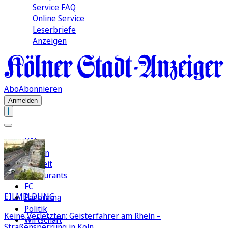
Service FAQ
Online Service
Leserbriefe
Anzeigen
Abo
Abonnieren
Anmelden
Köln
Region
Freizeit
Restaurants
FC
EILMELDUNG
Panorama
Politik
Keine Verletzten: Geisterfahrer am Rhein –
Wirtschaft
Straßensperrung in Köln