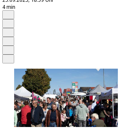
4 min
Auf Google bevorzugen
Anhören
Schrift
Merken
Drucken
Teilen