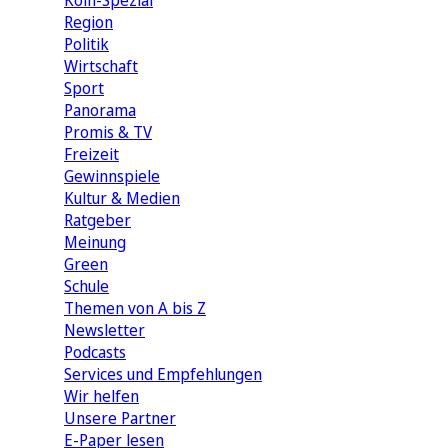
Köln-Spezial
Region
Politik
Wirtschaft
Sport
Panorama
Promis & TV
Freizeit
Gewinnspiele
Kultur & Medien
Ratgeber
Meinung
Green
Schule
Themen von A bis Z
Newsletter
Podcasts
Services und Empfehlungen
Wir helfen
Unsere Partner
E-Paper lesen