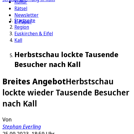
Kultur
Rätsel
Newsletter
Startseite
E-Paper
Region
Euskirchen & Eifel
Kall
Herbstschau lockte Tausende
Besucher nach Kall
Breites Angebot
Herbstschau
lockte wieder Tausende Besucher
nach Kall
Von
Stephan Everling
25.09.2023, 18:59 Uhr