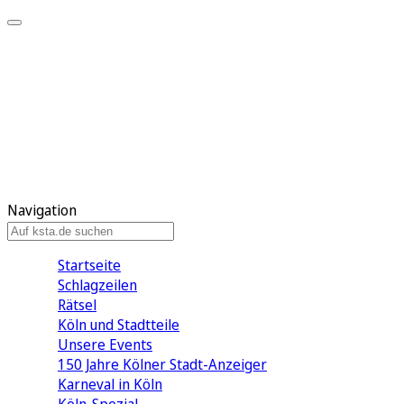
Mein KStA
Meine Artikel
Meine Region
Meine Newsletter
Mein KStA PLUS
Mein E-Paper
Navigation
Startseite
Schlagzeilen
Rätsel
Köln und Stadtteile
Unsere Events
150 Jahre Kölner Stadt-Anzeiger
Karneval in Köln