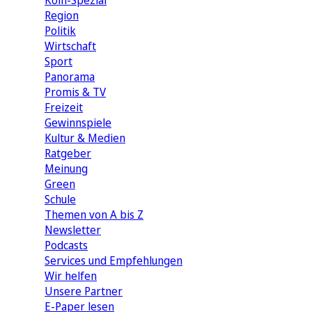
Köln-Spezial
Region
Politik
Wirtschaft
Sport
Panorama
Promis & TV
Freizeit
Gewinnspiele
Kultur & Medien
Ratgeber
Meinung
Green
Schule
Themen von A bis Z
Newsletter
Podcasts
Services und Empfehlungen
Wir helfen
Unsere Partner
E-Paper lesen