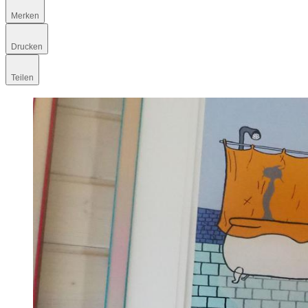
Merken
Drucken
Teilen