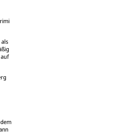
rimi
 als
äßig
 auf
erg
n dem
dann