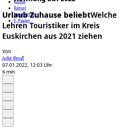
Kultur
Rätsel
Urlaub Zuhause beliebt
Welche
Newsletter
E-Paper
Lehren Touristiker im Kreis
Euskirchen aus 2021 ziehen
Von
Julia Reuß
07.01.2022, 12:03 Uhr
6 min
Auf Google bevorzugen
Anhören
Schrift
Merken
Drucken
Teilen