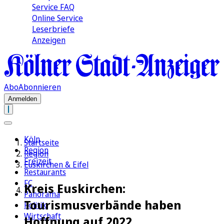
Service FAQ
Online Service
Leserbriefe
Anzeigen
Abo
Abonnieren
Anmelden
Köln
Startseite
Region
Region
Freizeit
Euskirchen & Eifel
Restaurants
FC
Kreis Euskirchen:
Panorama
Tourismusverbände haben
Politik
Wirtschaft
Hoffnung auf 2022