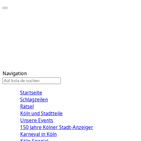
Mein KStA
Meine Artikel
Meine Region
Meine Newsletter
Mein KStA PLUS
Mein E-Paper
Navigation
Startseite
Schlagzeilen
Rätsel
Köln und Stadtteile
Unsere Events
150 Jahre Kölner Stadt-Anzeiger
Karneval in Köln