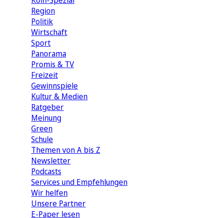
Köln-Spezial
Region
Politik
Wirtschaft
Sport
Panorama
Promis & TV
Freizeit
Gewinnspiele
Kultur & Medien
Ratgeber
Meinung
Green
Schule
Themen von A bis Z
Newsletter
Podcasts
Services und Empfehlungen
Wir helfen
Unsere Partner
E-Paper lesen