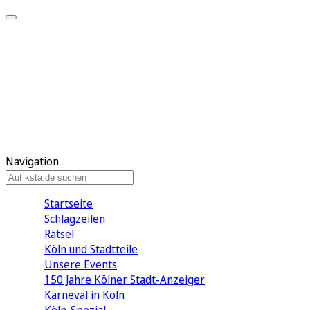
Mein KStA
Meine Artikel
Meine Region
Meine Newsletter
Mein KStA PLUS
Mein E-Paper
Navigation
Startseite
Schlagzeilen
Rätsel
Köln und Stadtteile
Unsere Events
150 Jahre Kölner Stadt-Anzeiger
Karneval in Köln