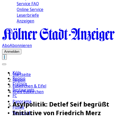
Service FAQ
Online Service
Leserbriefe
Anzeigen
Abo
Abonnieren
Anmelden
Köln
Startseite
Region
Region
Freizeit
Euskirchen & Eifel
Restaurants
Kreis Euskirchen
FC
Panorama
Asylpolitik: Detlef Seif begrüßt
Politik
Initiative von Friedrich Merz
Wirtschaft