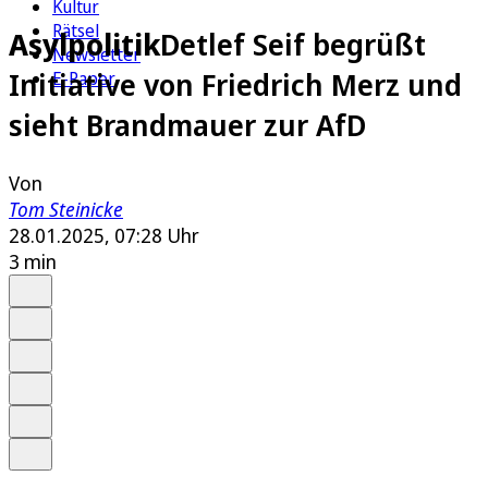
Kultur
Rätsel
Asylpolitik
Detlef Seif begrüßt
Newsletter
Initiative von Friedrich Merz und
E-Paper
sieht Brandmauer zur AfD
Von
Tom Steinicke
28.01.2025, 07:28 Uhr
3 min
Auf Google bevorzugen
Anhören
Schrift
Merken
Drucken
Teilen