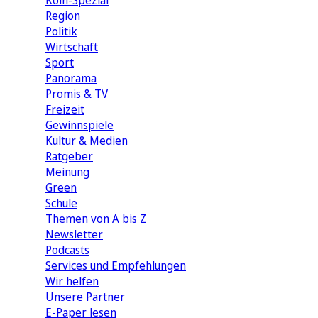
Köln-Spezial
Region
Politik
Wirtschaft
Sport
Panorama
Promis & TV
Freizeit
Gewinnspiele
Kultur & Medien
Ratgeber
Meinung
Green
Schule
Themen von A bis Z
Newsletter
Podcasts
Services und Empfehlungen
Wir helfen
Unsere Partner
E-Paper lesen