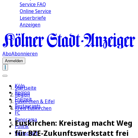
Service FAQ
Online Service
Leserbriefe
Anzeigen
Abo
Abonnieren
Anmelden
Köln
Startseite
Region
Region
Freizeit
Euskirchen & Eifel
Restaurants
Kreis Euskirchen
FC
Panorama
Euskirchen: Kreistag macht Weg
Politik
für BZE-Zukunftswerkstatt frei
Wirtschaft