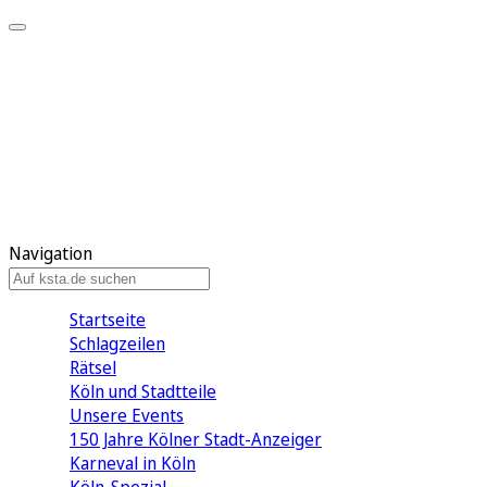
Mein KStA
Meine Artikel
Meine Region
Meine Newsletter
Mein KStA PLUS
Mein E-Paper
Navigation
Startseite
Schlagzeilen
Rätsel
Köln und Stadtteile
Unsere Events
150 Jahre Kölner Stadt-Anzeiger
Karneval in Köln