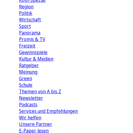
Köln-Spezial
Region
Politik
Wirtschaft
Sport
Panorama
Promis & TV
Freizeit
Gewinnspiele
Kultur & Medien
Ratgeber
Meinung
Green
Schule
Themen von A bis Z
Newsletter
Podcasts
Services und Empfehlungen
Wir helfen
Unsere Partner
E-Paper lesen