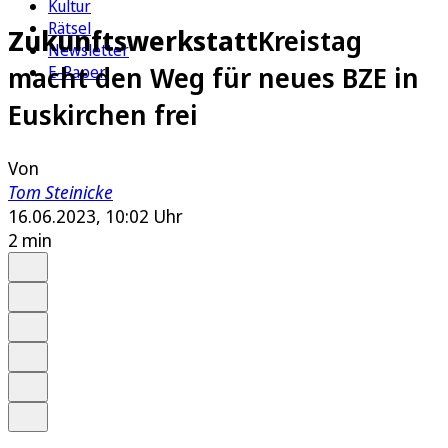
Kultur
Rätsel
Zukunftswerkstatt
Kreistag
Newsletter
macht den Weg für neues BZE in
E-Paper
Euskirchen frei
Von
Tom Steinicke
16.06.2023, 10:02 Uhr
2 min
Auf Google bevorzugen
Anhören
Schrift
Merken
Drucken
Teilen